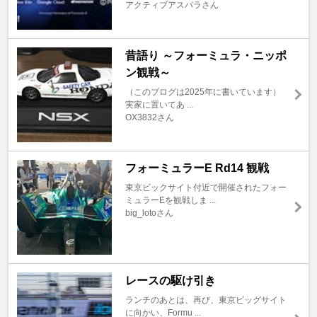
アクティブアスパラさん
昔語り ～フォーミュラ・ニッポ
ン観戦～
（このブログは2025年に書いています）
実家に置いてあ ...
OX3832さん
フォーミュラーE Rd14 観戦
東京ビックサイト付近で開催されたフォー
ミュラーEを観戦しま ...
big_lotoさん
レースの駆け引き
ランチのあとは、再び、東京ビッグサイト
に向かい、Formu ...