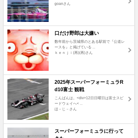
goanさん
口だけ野郎は大嫌い
数年前から茨城県のとある駅前で『公道レ
ースを』と掲げている ...
ｋｅｎｊｉ(再)(再)さん
2025年スーパーフォーミュラR
d10富士 観戦
こんばんは。<div>12日日曜日は富士スピ
ードウェイへ< ...
ほ－じ－さん
スーパーフォーミュラに行って