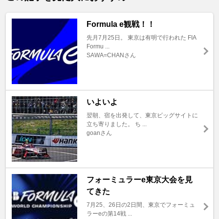
Formula e観戦！！
先月7月25日。 東京は有明で行われた FIA
Formu ...
SAWA=CHANさん
いよいよ
翌朝、宿を出発して、東京ビッグサイトに
立ち寄りました。 ち ...
goanさん
フォーミュラーe東京大会を見
てきた
7月25、26日の2日間、東京でフォーミュ
ラーeの第14戦 ...