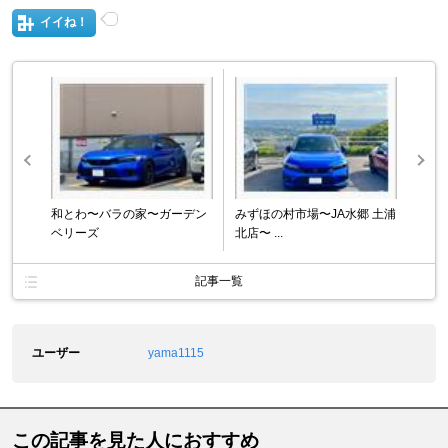
イイね！
和とわ〜バラの家〜ガーデン
みずほの村市場〜JA水郷 土浦
ベリーズ
北店〜 ...
記事一覧
ユーザー
yama1115
この記事を見た人におすすめ