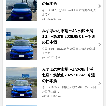
の日本酒
今日（1/17）は2026年3回目の毎度の筑波
山です。 ...
yama1115さん
みずほの村市場〜JA水郷 土浦
北店〜筑波山2026.08.01〜今週
の日本酒
今日（8/1）は2026年30回目の毎度の筑波
山です。 ...
yama1115さん
みずほの村市場〜JA水郷 土浦
北店〜筑波山2025.10.24〜今週
の日本酒
今日（10/24）は有給休暇で2025年43回目
の毎度の筑 ...
yama1115さん