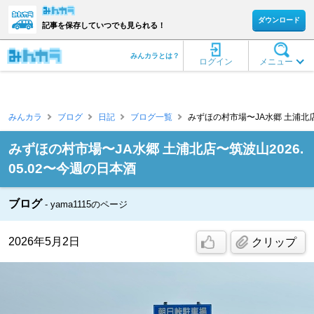
ダウンロード
記事を保存していつでも見られる！
みんカラとは？
ログイン
メニュー
みんカラ
ブログ
日記
ブログ一覧
みずほの村市場〜JA水郷 土浦北店〜筑
みずほの村市場〜JA水郷 土浦北店〜筑波山2026.
05.02〜今週の日本酒
ブログ
yama1115のページ
2026年5月2日
クリップ