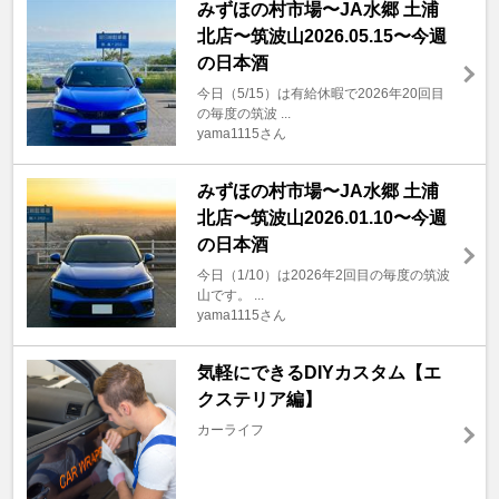
みずほの村市場〜JA水郷 土浦
北店〜筑波山2026.05.15〜今週
の日本酒
今日（5/15）は有給休暇で2026年20回目
の毎度の筑波 ...
yama1115さん
みずほの村市場〜JA水郷 土浦
北店〜筑波山2026.01.10〜今週
の日本酒
今日（1/10）は2026年2回目の毎度の筑波
山です。 ...
yama1115さん
気軽にできるDIYカスタム【エ
クステリア編】
カーライフ