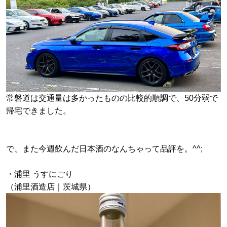
常磐道は交通量は多かったものの比較的順調で、50分弱で
帰宅できました。
で、また今週飲んだ日本酒のなんちゃって品評を。^^;
・浦里 うすにごり
（浦里酒造店｜茨城県）