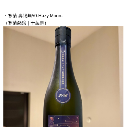
・寒菊 壽限無50-Hazy Moon-
（寒菊銘醸｜千葉県）