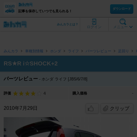
ダウンロード
記事を保存していつでも見られる！
みんカラとは？
ログイン
メニュー
みんカラ
車種別情報
ホンダ
ライフ
パーツレビュー
足回り
RS★R i☆SHOCK+2
パーツレビュー
ホンダ ライフ [JB5/6/7/8]
4
評価
購入価格
-
2010年7月29日
クリップ