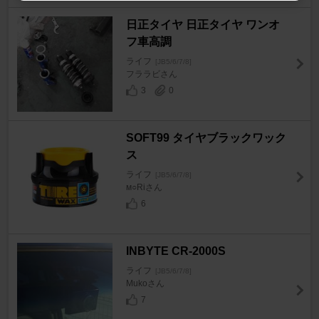
日正タイヤ 日正タイヤ ワンオ
フ車高調
ライフ
[JB5/6/7/8]
フララビさん
3
0
SOFT99 タイヤブラックワック
ス
ライフ
[JB5/6/7/8]
м○Riさん
6
INBYTE CR-2000S
ライフ
[JB5/6/7/8]
Mukoさん
7