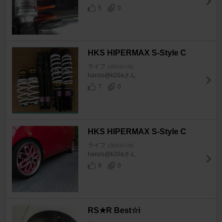
5
0
HKS HIPERMAX S-Style C
ライフ
[JB5/6/7/8]
hanzo@k20aさん
7
0
HKS HIPERMAX S-Style C
ライフ
[JB5/6/7/8]
hanzo@k20aさん
8
0
RS★R Best☆i