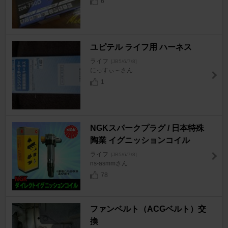
6
ユピテル ライフ用 ハーネス
ライフ
[JB5/6/7/8]
にっすぃ～さん
1
NGKスパークプラグ / 日本特殊
陶業 イグニッションコイル
ライフ
[JB5/6/7/8]
ns-asmmさん
78
ファンベルト（ACGベルト）交
換