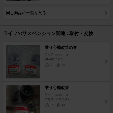
同じ商品の一覧を見る
ライフのサスペンション関連 : 取付・交換
乗り心地改善の巻
ライフ
[JB5/6/7/8]
kuwagonさん
29
20
乗り心地改善
ライフ
[JB5/6/7/8]
弐号機_ＺＣ型さん
16
13