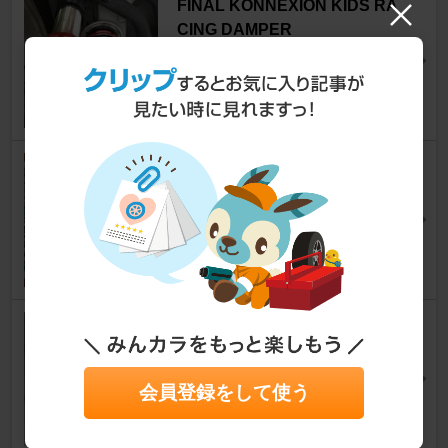
FINAL KONNEXION KIDS RA
CING DAMPER
ライフ
[JB5/6/7/8]
しらえもんさん
10
0
TEIN STREET BASIS DAMPE
R
ライフ
[JB5/6/7/8]
めがぶー(´V`)♪さん
24
0
HKS HIPERMAX C-Compact
ライフ
[JB5/6/7/8]
おがとも大佐さん
会員登録をして使う
13
0