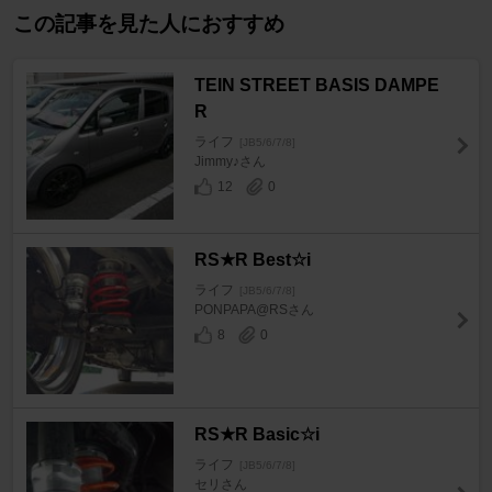
この記事を見た人におすすめ
TEIN STREET BASIS DAMPE
R
ライフ
[JB5/6/7/8]
Jimmy♪さん
12
0
RS★R Best☆i
ライフ
[JB5/6/7/8]
PONPAPA@RSさん
8
0
RS★R Basic☆i
ライフ
[JB5/6/7/8]
セリさん