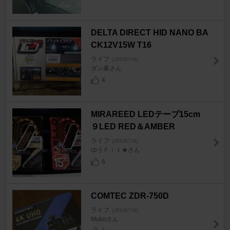
DELTA DIRECT HID NANO BA
CK12V15W T16
ライフ
[JB5/6/7/8]
ダン暴さん
4
MIRAREED LEDテープ15cm
９LED RED＆AMBER
ライフ
[JB5/6/7/8]
ゆうＦｉｔ★さん
6
COMTEC ZDR-750D
ライフ
[JB5/6/7/8]
Mukoさん