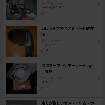
ライフ
[JB5/6/7/8]
noliyan@RAUMさん
7
JB5ライフのドアミラー分解方
法
ライフ
[JB5/6/7/8]
HiRAMさん
4
ブロアーファンモーターAssy
交換
ライフ
[JB5/6/7/8]
Mukoさん
17
走りが楽しいオススメ中古スポ