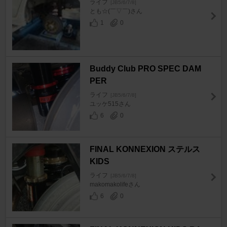
ライフ
[JB5/6/7/8]
とも☆(￣▽￣)さん
1
0
Buddy Club PRO SPEC DAM
PER
ライフ
[JB5/6/7/8]
ユッケ515さん
6
0
FINAL KONNEXION ステルス
KIDS
ライフ
[JB5/6/7/8]
makomakolifeさん
6
0