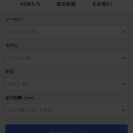
メーカー
モデル
年式
走行距離（km）