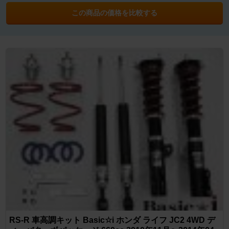
この商品の価格を比較する
RS-R 車高調キット Basic☆i ホンダ ライフ JC2 4WD デ