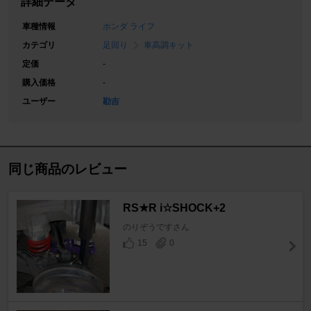
詳細データ
車種情報
ホンダ ライフ
カテゴリ
足回り
車高調キット
定価
-
購入価格
-
ユーザー
勘吉
同じ商品のレビュー
RS★R i☆SHOCK+2
のりぞうですさん
15
0