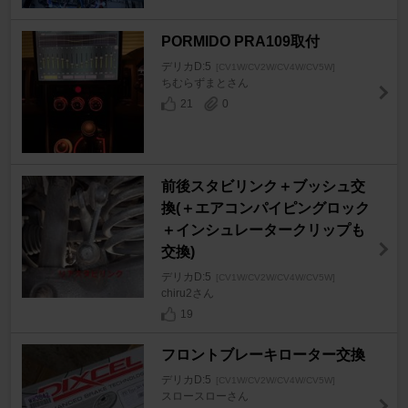
PORMIDO PRA109取付
デリカD:5
[CV1W/CV2W/CV4W/CV5W]
ちむらずまとさん
21
0
前後スタビリンク＋ブッシュ交
換(＋エアコンパイピングロック
＋インシュレータークリップも
交換)
デリカD:5
[CV1W/CV2W/CV4W/CV5W]
chiru2さん
19
フロントブレーキローター交換
デリカD:5
[CV1W/CV2W/CV4W/CV5W]
スロースローさん