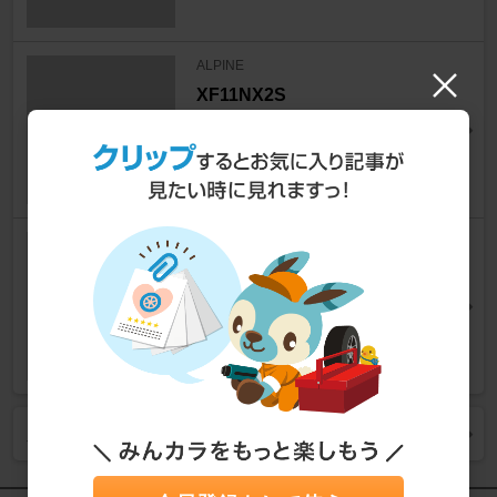
ALPINE
XF11NX2S
カーナビ > インダッシュ
PIONEER / carrozzeria
AVIC-CQ910-DC
カーナビ > インダッシュ
人気商品をもっと見る