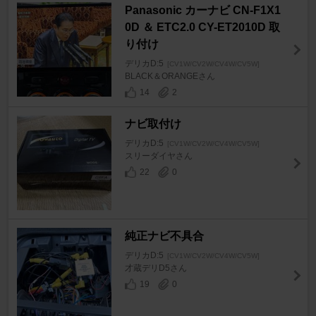
Panasonic カーナビ CN-F1X1
0D ＆ ETC2.0 CY-ET2010D 取
り付け
デリカD:5
[CV1W/CV2W/CV4W/CV5W]
BLACK＆ORANGEさん
14
2
ナビ取付け
デリカD:5
[CV1W/CV2W/CV4W/CV5W]
スリーダイヤさん
22
0
純正ナビ不具合
デリカD:5
[CV1W/CV2W/CV4W/CV5W]
才蔵デリD5さん
19
0