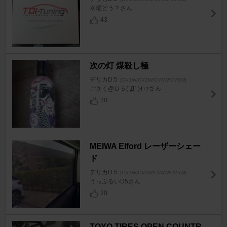
水曜どう？さん
43
次の灯 煤殺し極
デリカD:5
[CV1W/CV2W/CV4W/CV5W]
ごさく@Ｄ５(´Д` )ｲｪｧさん
20
MEIWA Elford レーザーシェー
ド
デリカD:5
[CV1W/CV2W/CV4W/CV5W]
うっぷるいD5さん
20
TOYO TIRES OPEN COUNTR