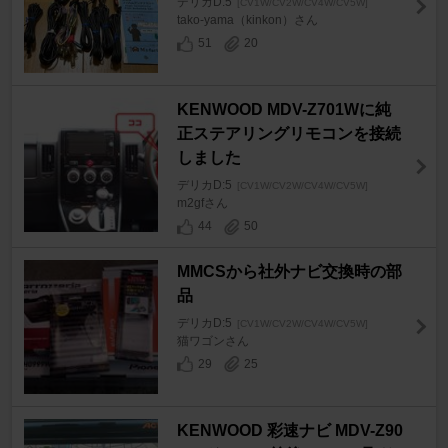
デリカD:5
[CV1W/CV2W/CV4W/CV5W]
tako-yama（kinkon）さん
51
20
KENWOOD MDV-Z701Wに純
正ステアリングリモコンを接続
しました
デリカD:5
[CV1W/CV2W/CV4W/CV5W]
m2gfさん
44
50
MMCSから社外ナビ交換時の部
品
デリカD:5
[CV1W/CV2W/CV4W/CV5W]
猫ワゴンさん
29
25
KENWOOD 彩速ナビ MDV-Z90