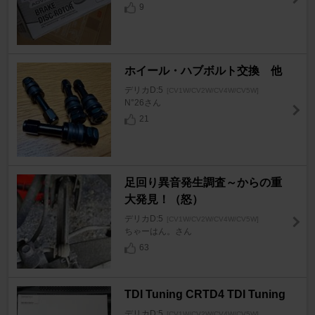
9
ホイール・ハブボルト交換 他
デリカD:5
[CV1W/CV2W/CV4W/CV5W]
N°26さん
21
足回り異音発生調査～からの重
大発見！（怒）
デリカD:5
[CV1W/CV2W/CV4W/CV5W]
ちゃーはん。さん
63
TDI Tuning CRTD4 TDI Tuning
デリカD:5
[CV1W/CV2W/CV4W/CV5W]