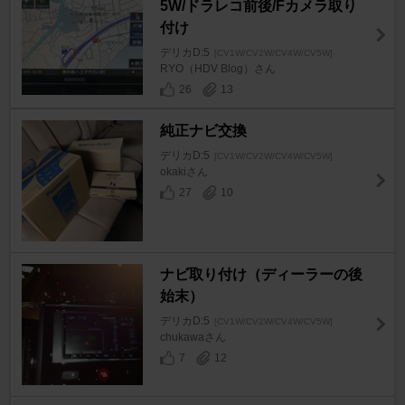
5W/ドラレコ前後/Fカメラ取り
付け
デリカD:5
[CV1W/CV2W/CV4W/CV5W]
RYO（HDV Blog）さん
26
13
純正ナビ交換
デリカD:5
[CV1W/CV2W/CV4W/CV5W]
okakiさん
27
10
ナビ取り付け（ディーラーの後
始末）
デリカD:5
[CV1W/CV2W/CV4W/CV5W]
chukawaさん
7
12