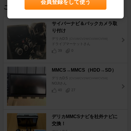
会員登録をして使う
この記事を見た人におすすめ
サイバーナビ＆バックカメラ取
り付け
デリカD:5
[CV1W/CV2W/CV4W/CV5W]
ドライブマーケットさん
39
0
MMCS→MMCS（HDD→SD）
デリカD:5
[CV1W/CV2W/CV4W/CV5W]
NOJIさん
40
27
デリカMMCSナビを社外ナビに
交換！