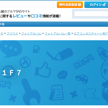
ヨタ
>
プリウス
>
フォトアルバム
>
フォトアルバム一覧
>
エアコンガスチャージ初 [
 １Ｆ７