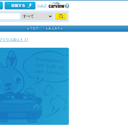
ヘルプ
プリウス30１Ｆ７]