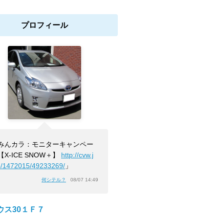
プロフィール
みんカラ：モニターキャンペー
【X-ICE SNOW＋】
http://cvw.j
b/1472015/49233269/
」
何シテル？
08/07 14:49
ウス30１Ｆ７