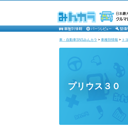
車・自動車SNSみんカラ
>
車種別情報
>
ト
プリウス３０