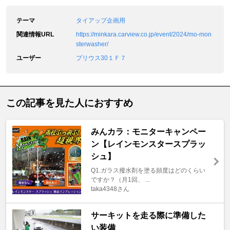
テーマ
タイアップ企画用
関連情報URL
https://minkara.carview.co.jp/event/2024/mo-mon
sterwasher/
ユーザー
プリウス30１Ｆ７
この記事を見た人におすすめ
みんカラ：モニターキャンペー
ン【レインモンスタースプラッ
シュ】
Q1.ガラス撥水剤を塗る頻度はどのくらい
ですか？（月1回、 ...
taka4348さん
サーキットを走る際に準備した
い装備