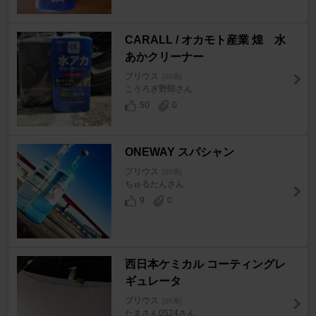
CARALL / オカモト産業 煌 水
あかクリーナー
プリウス
[30系]
こうろぎ野郎さん
50
0
ONEWAY スパシャン
プリウス
[30系]
ちゅるたんさん
9
0
西日本ケミカル コーティングレ
ギュレータ
プリウス
[30系]
たまさん0524さん