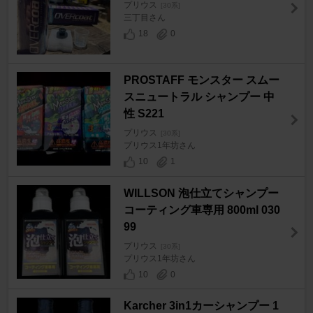
プリウス
[30系]
三丁目さん
18
0
PROSTAFF モンスター スムー
スニュートラル シャンプー 中
性 S221
プリウス
[30系]
プリウス1年坊さん
10
1
WILLSON 泡仕立てシャンプー
コーティング車専用 800ml 030
99
プリウス
[30系]
プリウス1年坊さん
10
0
Karcher 3in1カーシャンプー 1