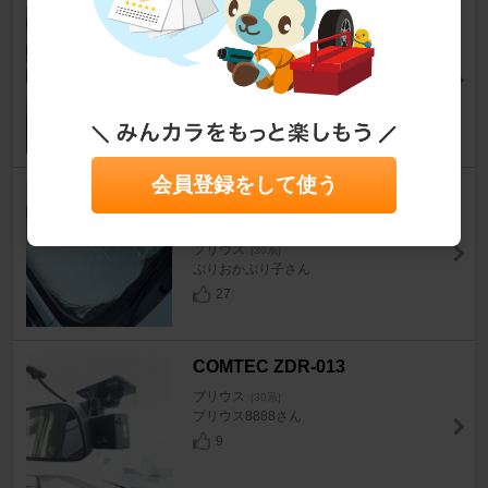
PIONEER / carrozzeria GM-D2
400
プリウス
[30系]
のりから めんたいさん
86
会員登録をして使う
DAISO 折りたたみフロントサ
ンシェード(300円)
プリウス
[30系]
ぷりおかぷり子さん
27
COMTEC ZDR-013
プリウス
[30系]
プリウス8888さん
9