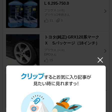
L 6.295-750.0
プリウス
[30系]
プリウス1年坊さん
11
0
トヨタ(純正) GRX120系マーク
Ｘ Sパッケージ（18インチ）
プリウス
[30系]
EPOさん
25
ダイソー 安全クッションパイプ
プリウス
[30系]
MetalHorseさん
14