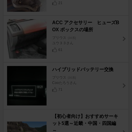
21
ACC アクセサリー ヒューズB
OX ボックスの場所
プリウス
[30系]
ユウ３３さん
61
ハイブリッドバッテリー交換
プリウス
[30系]
Cooたろうさん
71
【初心者向け】おすすめサーキ
ット5選～近畿・中国・四国編
～