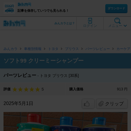
ダウンロード
記事を保存していつでも見られる！
みんカラとは？
ログイン
メニュー
みんカラ
車種別情報
トヨタ
プリウス
パーツレビュー
カーケア
ソフト99 クリーミーシャンプー
パーツレビュー
トヨタ プリウス [30系]
5
評価
購入価格
913 円
2025年5月1日
クリップ