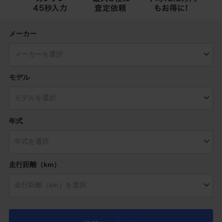
メーカー
モデル
年式
走行距離（km）