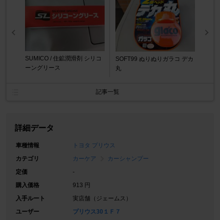
SUMICO / 住鉱潤滑剤 シリコ
SOFT99 ぬりぬりガラコ デカ
ーングリース
丸
記事一覧
詳細データ
車種情報
トヨタ プリウス
カテゴリ
カーケア
カーシャンプー
定価
-
購入価格
913 円
入手ルート
実店舗（ジェームス）
ユーザー
プリウス30１Ｆ７