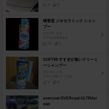
4
0
晴香堂 ジオセラミック シャン
プー
プリウス
[30系]
プリウス1年坊さん
10
1
SOFT99 すすぎが速いクリーミ
ーシャンプー
プリウス
[30系]
プリウス30１Ｆ７さん
4
0
overcoat OVERcoat ULTRAvi
olet