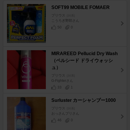
SOFT99 MOBILE FOMAER
プリウス
[30系]
こうろぎ野郎さん
50
0
MIRAREED Pellucid Dry Wash
（ペルシード ドライウォッシ
ュ）
プリウス
[30系]
G-Fighterさん
33
1
Surluster カーシャンプー1000
プリウス
[30系]
おっさんプリさん
46
0