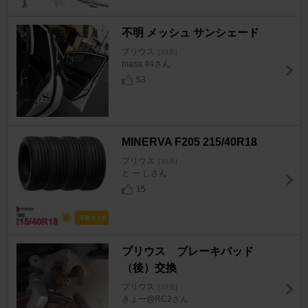
不明 メッシュ サンシェード
プリウス
[30系]
masa.44さん
53
MINERVA F205 215/40R18
プリウス
[30系]
と ー しさん
15
プリウス ブレーキパッド
（後）交換
プリウス
[30系]
きょー@RC2さん