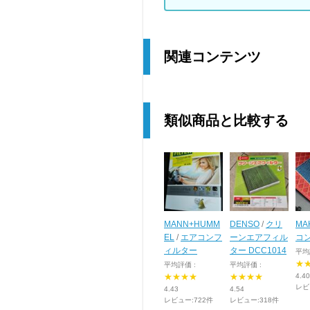
関連コンテンツ
類似商品と比較する
MANN+HUMM
DENSO
/
クリ
MA
EL
/
エアコンフ
ーンエアフィル
コ
ィルター
ター DCC1014
平均
★
平均評価 :
平均評価 :
★★★★
★★★★
4.40
レビ
4.43
4.54
レビュー:722件
レビュー:318件