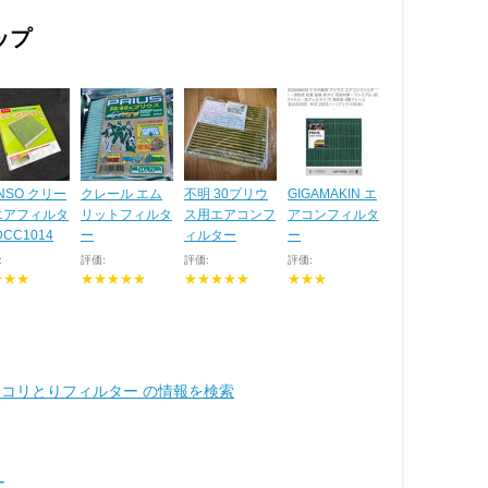
ップ
NSO クリー
クレール エム
不明 30プリウ
GIGAMAKIN エ
エアフィルタ
リットフィルタ
ス用エアコンフ
アコンフィルタ
DCC1014
ー
ィルター
ー
:
評価:
評価:
評価:
★★★
★★★★★
★★★★★
★★★
ホコリとりフィルター の情報を検索
ー