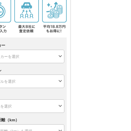
カー
ル
距離（km）