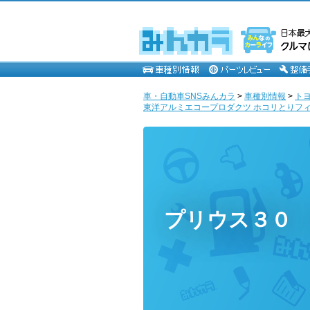
車・自動車SNSみんカラ
>
車種別情報
>
ト
東洋アルミエコープロダクツ ホコリとりフィル
プリウス３０