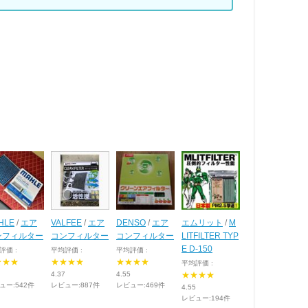
HLE
/
エア
VALFEE
/
エア
DENSO
/
エア
エムリット
/
M
ンフィルター
コンフィルター
コンフィルター
LITFILTER TYP
E D-150
評価 :
平均評価 :
平均評価 :
★★★
★★★★
★★★★
平均評価 :
4.37
4.55
★★★★
ュー:542件
レビュー:887件
レビュー:469件
4.55
レビュー:194件