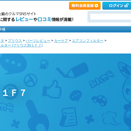
ヨタ
>
プリウス
>
パーツレビュー
>
カーケア
>
エアコンフィルター
>
ター [プリウス30１Ｆ７]
 １Ｆ７