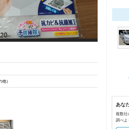
の他）
あな
複数社
調べよ