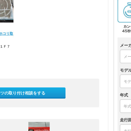
ホコリ取
メー
0１Ｆ７
モデ
ーツの取り付け相談をする
年式
走行