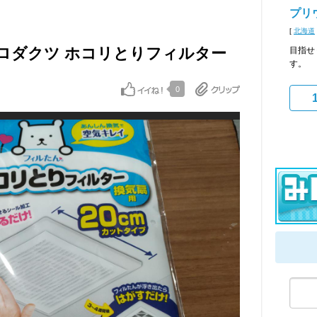
プリ
[
北海道
ロダクツ ホコリとりフィルター
目指せ
す。
0