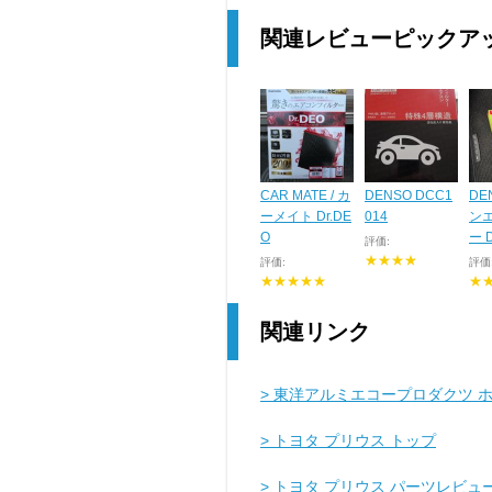
関連レビューピックア
CAR MATE / カ
DENSO DCC1
DE
ーメイト Dr.DE
014
ン
O
ー 
評価:
★★★★
評価:
評価
★★★★★
★
関連リンク
> 東洋アルミエコープロダクツ 
> トヨタ プリウス トップ
> トヨタ プリウス パーツレビュ