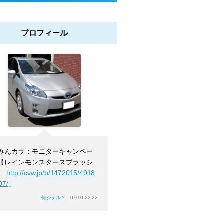
プロフィール
みんカラ：モニターキャンペー
【レインモンスタースプラッシ
】
http://cvw.jp/b/1472015/4918
07/
」
何シテル？
07/10 22:22