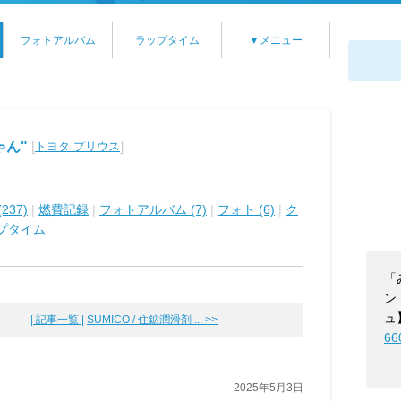
フォトアルバム
ラップタイム
▼メニュー
ゃん"
[
]
トヨタ プリウス
237)
|
燃費記録
|
フォトアルバム (7)
|
フォト (6)
|
ク
プタイム
「
ン
ュ
| 記事一覧 |
SUMICO / 住鉱潤滑剤 ... >>
66
2025年5月3日