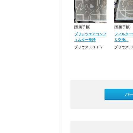
[整備手帳]
[整備手帳]
ブリッツエアコンフ
フィルター
ィルター洗浄
り交換。
プリウス30１Ｆ７
プリウス3
パ