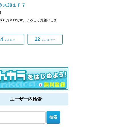
ウス30１Ｆ７
]
６０万キロです。よろしくお願いしま
14
22
フォロー
フォロワー
ユーザー内検索