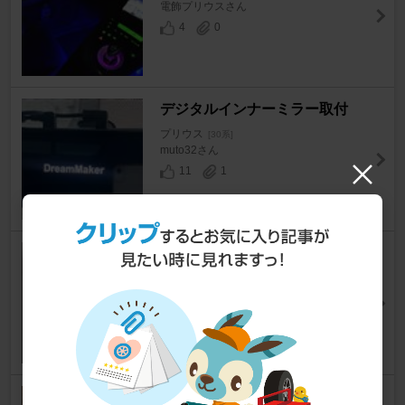
電飾プリウスさん
4
0
デジタルインナーミラー取付
プリウス
[30系]
muto32さん
11
1
クルコンの故障～交換
プリウス
[30系]
ジャガー♂さん
8
0
キー電池交換 2号キー