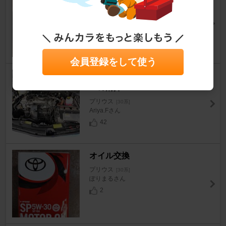
プリウス
[30系]
@銀次郎さん
11
0
会員登録をして使う
インテーク・EGRバルブクーラ
ーの清掃
プリウス
[30系]
Ariya.Fさん
42
オイル交換
プリウス
[30系]
ぽりまるさん
2