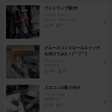
フットランプ取付❗️
プリウス
[30系]
のりから めんたいさん
84
5
クルーズコントロールスイッチ
を付けてみた！(￣▽￣)
プリウス
[30系]
まさ37さん
106
15
スロコンの取り付け
プリウス
[30系]
@Yasu !さん
85
5