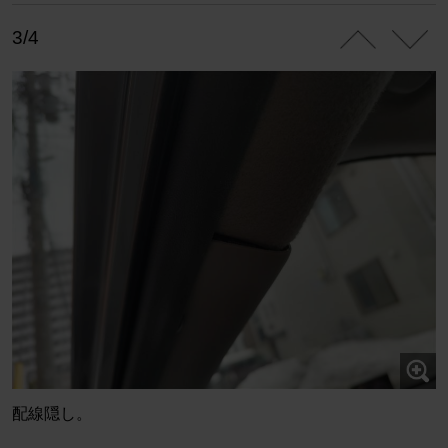
3/4
配線隠し。