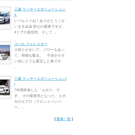
三菱 ランサーエボリューション
X
いつもイイね！ありがとうござ
います🙇😀 肝心の愛車ですが、
4ドアの居住性、そして ...
スバル フォレスター
小回りがきいて、パワーもあっ
て、荷物も載る。 子供が小さ
い頃にとても重宝した車です。
...
三菱 ランサーエボリューションI
I
7年間所有した「エボⅡ」で
す。 その後発売となった、エボ
Ⅲのエアロ（フロントバンパ
ー、 ...
[
愛車一覧
]