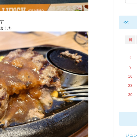
す
<<
ました
日
2
9
16
23
30
ジュ