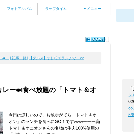
フォトアルバム
ラップタイム
▼メニュー
 ...
| 記事一覧 |
【グルメ】すし松でランチで ... >>
「
カレー🍛食べ放題の「トマト＆オ
ン
02
co
5/
今日は涼しいので、お散歩がてら「トマト＆オニ
オン」のランチを食べにGO！ですwwwーーー🤗
トマト＆オニオンさんの名物は牛肉100%使用の