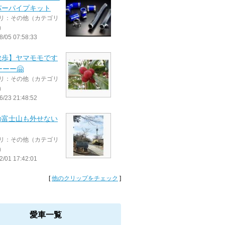
パーパイプキット
リ：その他（カテゴリ
）
8/05 07:58:33
散歩】ヤマモモです
ーーー🤗
リ：その他（カテゴリ
）
6/23 21:48:52
の富士山も外せない
リ：その他（カテゴリ
）
2/01 17:42:01
[
他のクリップをチェック
]
愛車一覧