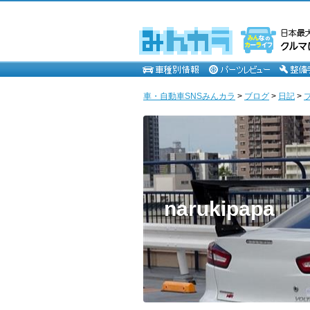
車・自動車SNSみんカラ
>
ブログ
>
日記
>
narukipapa