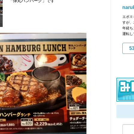
「弾丸ハンバーグ」です
naru
エボⅡ
すが、
年経ち
運転し
5