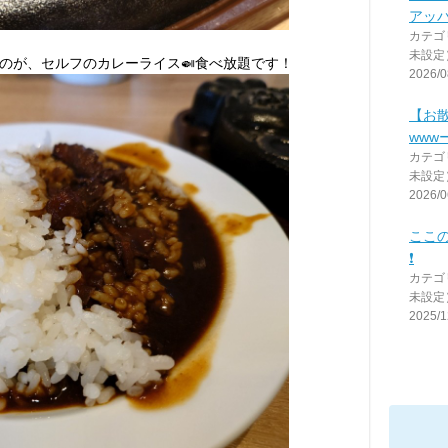
アッ
カテゴ
未設定
のが、セルフのカレーライス🍛食べ放題です！
2026/0
【お
www
カテゴ
未設定
2026/0
ここ
❗
カテゴ
未設定
2025/1