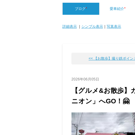
ブログ
*
愛車紹介
*
詳細表示
｜
シンプル表示
｜
写真表示
<< 【お散歩】撮り鉄ポイント�
2026年06月05日
【グルメ&お散歩】
ニオン」へGO！🤗