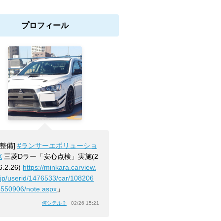
プロフィール
[整備]
#ランサーエボリューショ
X
三菱Dラー「安心点検」実施(2
6.2.26)
https://minkara.carview.
.jp/userid/1476533/car/108206
8550906/note.aspx
」
何シテル？
02/26 15:21