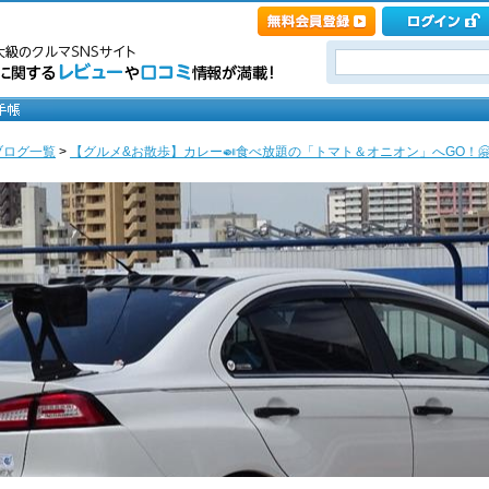
ブログ一覧
>
【グルメ&お散歩】カレー🍛食べ放題の「トマト＆オニオン」へGO！🤗 [nar