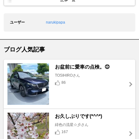
記事一覧
ユーザー
narukipapa
ブログ人気記事
お盆前に愛車の点検。😊
TOSIHIROさん
86
お久しぶりです(*^^*)
緋色の流星☆彡さん
167