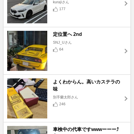
kurajiさん
177
定位置へ 2nd
SNJ_Uさん
64
よくわからん。高いカステラの
味
別手蘭太郎さん
246
車検中の代車ですwwwーーー⤴️