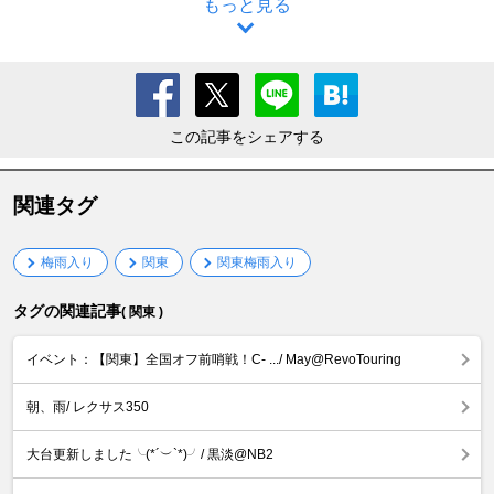
もっと見る
この記事をシェアする
関連タグ
梅雨入り
関東
関東梅雨入り
タグの関連記事
( 関東 )
イベント：【関東】全国オフ前哨戦！C- .../ May@RevoTouring
朝、雨/ レクサス350
大台更新しました╰(*´︶`*)╯/ 黒淡@NB2