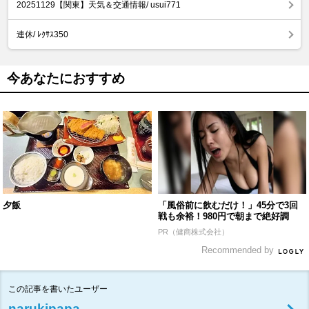
20251129【関東】天気＆交通情報/ usui771
連休/ ﾚｸｻｽ350
今あなたにおすすめ
夕飯
「風俗前に飲むだけ！」45分で3回
戦も余裕！980円で朝まで絶好調
PR（健商株式会社）
Recommended by
この記事を書いたユーザー
narukipapa