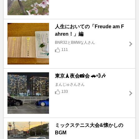
人生においての「Freude am F
ahren！」編
BNR32とBMWな人さん
111
東京🗼夜会📸会 🚗💨🎶
まんじゅさんさん
133
ミックステニス大会&懐かしの
BGM