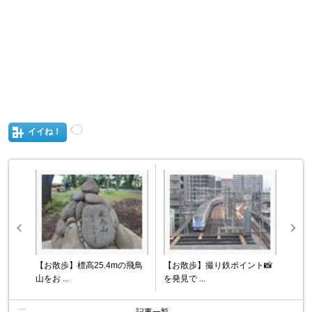
イイね！
【お散歩】標高25.4mの飛鳥
【お散歩】撮り鉄ポイント📸
山をお ...
を発見で ...