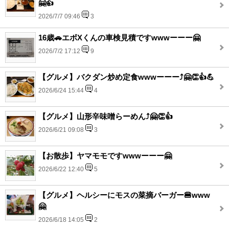
🤗👍
2026/7/7 09:46
3
16歳🚗エボXくんの車検見積ですwwwーーー🤗
2026/7/2 17:12
9
【グルメ】バクダン炒め定食wwwーーー⤴️🤗👏👍💪
2026/6/24 15:44
4
【グルメ】山形辛味噌らーめん⤴️🤗👏👍
2026/6/21 09:08
3
【お散歩】ヤマモモですwwwーーー🤗
2026/6/22 12:40
5
【グルメ】ヘルシーにモスの菜摘バーガー🍔www
🤗
2026/6/18 14:05
2