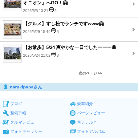
オニオン」へGO！🤗
2026/6/5 13:21
5
【グルメ】すし松でランチですwww🤗
2026/5/29 15:49
5
【お散歩】5/24 爽やかな一日でしたーーー😀
2026/5/24 21:02
3
次のページ >>
narukipapaさん
ブログ
愛車紹介
整備手帳
パーツレビュー
クルマレビュー
何シテル？
フォトギャラリー
フォトアルバム