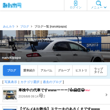
ログイン
メニュー
みんカラ
ブログ
ブログ一覧 [narukipapa]
narukipapa
ラップ
ブログ
愛車紹介
アルバム
グループ
ヒストリ
タイム
[
写真表示
｜
カテゴリ選択
｜
過去のブログ
]
車検中の代車ですwwwーーー⤴️👍🤗👏😀
2026/8/8 09:14
2
【グルメ&お散歩】ステーキのあさくまですwww