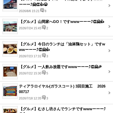
ーーー⤴️🤗👏👍😀
2026/8/6 15:21
8
【グルメ】山岡家へGO！ですwwwーーー⤴️👏🤗👍
2026/7/24 15:45
2
【グルメ】今日のランチは「油淋鶏セット」ですw
wwーーー⤴️👏🤗👍
2026/7/23 17:31
3
【グルメ】一人飲み放題ですwwwーーー⤴️👏🤗🎉
2026/7/22 15:30
5
ティアラロイヤル(ガラスコート) 3回目施工 2026
00717
2026/7/18 12:35
3
【グルメ】むさし坊さんでランチですwwwーーー⤴️