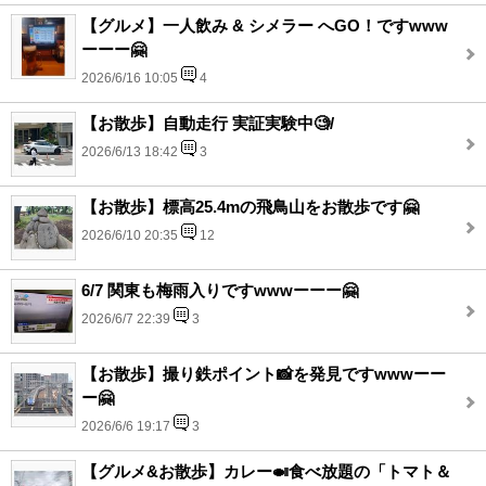
【グルメ】一人飲み & シメラー へGO！ですwww
ーーー🤗
2026/6/16 10:05
4
【お散歩】自動走行 実証実験中🧐/
2026/6/13 18:42
3
【お散歩】標高25.4mの飛鳥山をお散歩です🤗
2026/6/10 20:35
12
6/7 関東も梅雨入りですwwwーーー🤗
2026/6/7 22:39
3
【お散歩】撮り鉄ポイント📸を発見ですwwwーー
ー🤗
2026/6/6 19:17
3
【グルメ&お散歩】カレー🍛食べ放題の「トマト＆