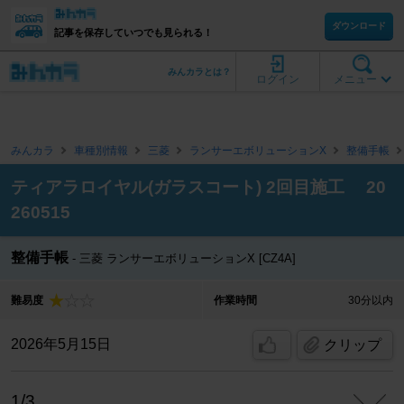
ダウンロード
記事を保存していつでも見られる！
みんカラとは？
ログイン
メニュー
みんカラ
車種別情報
三菱
ランサーエボリューションX
整備手帳
ティアラロイヤル(ガラスコート) 2回目施工 20
260515
整備手帳
三菱 ランサーエボリューションX [CZ4A]
難易度
作業時間
30分以内
2026年5月15日
クリップ
1/3