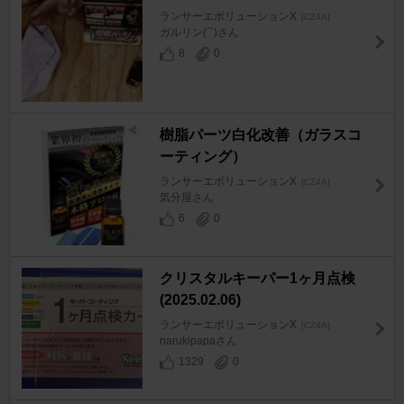
ランサーエボリューションX
[CZ4A]
ガルリン(`´)さん
8
0
樹脂パーツ白化改善（ガラスコ
ーティング）
ランサーエボリューションX
[CZ4A]
気分屋さん
6
0
クリスタルキーパー1ヶ月点検
(2025.02.06)
ランサーエボリューションX
[CZ4A]
narukipapaさん
1329
0