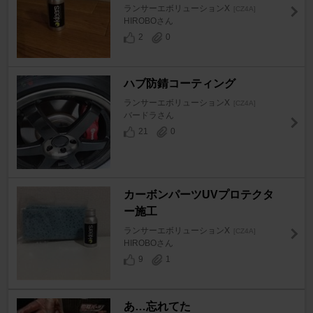
ランサーエボリューションX
[CZ4A]
HIROBOさん
2
0
ハブ防錆コーティング
ランサーエボリューションX
[CZ4A]
バードラさん
21
0
カーボンパーツUVプロテクタ
ー施工
ランサーエボリューションX
[CZ4A]
HIROBOさん
9
1
あ…忘れてた