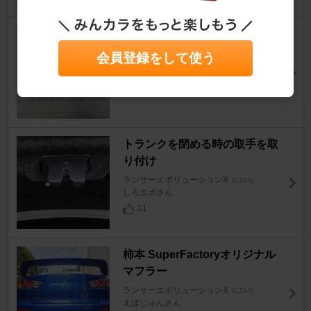
エアコンガスクリーニング
ランサーエボリューションX
[CZ4A]
会員登録をして使う
TA2-Czさん
20
トランクを閉める時の取手を取
り付け
ランサーエボリューションX
[CZ4A]
しろエボさん
11
柿本 SuperFactoryオリジナル
マフラー
ランサーエボリューションX
[CZ4A]
えぼじゅんさん