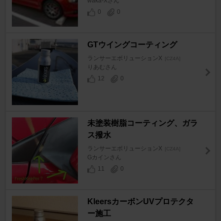
waka-Xさん
0
0
GTウイングコーティング
ランサーエボリューションX
[CZ4A]
りあむさん
12
0
未塗装樹脂コーティング、ガラ
ス撥水
ランサーエボリューションX
[CZ4A]
Gカインさん
11
0
KleersカーボンUVプロテクタ
ー施工