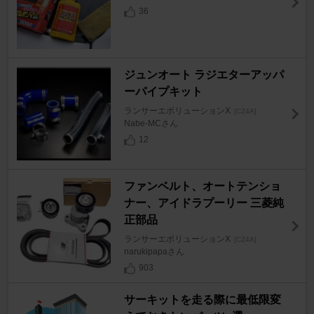
36
ジュンオート ラジエターアッパ
ーパイプキット
ランサーエボリューションX
[CZ4A]
Nabe-MCさん
12
ファンベルト、オートテンショ
ナー、アイドラプーリー 三菱純
正部品
ランサーエボリューションX
[CZ4A]
narukipapaさん
903
サーキットを走る際に最低限変