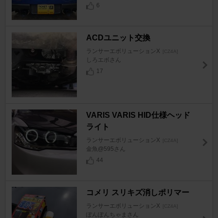
6
ACDユニット交換
ランサーエボリューションX
[CZ4A]
しろエボさん
17
VARIS VARIS HID仕様ヘッド
ライト
ランサーエボリューションX
[CZ4A]
金魚@595さん
44
コメリ スリキズ消しポリマー
ランサーエボリューションX
[CZ4A]
ぽんぽんちゃまさん