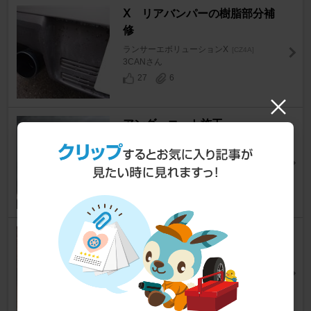
Ⅹ リアバンパーの樹脂部分補
修
ランサーエボリューションX
[CZ4A]
3CANさん
27
6
アンダーコート施工
ランサーエボリューションX
[CZ4A]
shogairさん
5
0
CHEMICAL LOVE
ランサーエボリューションX
[CZ4A]
ガルリン(`´)さん
5
0