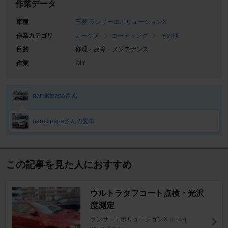
作業データ
車種
三菱 ランサーエボリューションX
作業カテゴリ
カーケア
コーティング
その他
目的
修理・故障・メンテナンス
作業
DIY
narukipapaさん
narukipapaさんの愛車
この記事を見た人におすすめ
ウルトラタフコート点検・光沢
度測定
ランサーエボリューションX
[CZ4A]