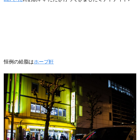
恒例の給脂は
ホープ軒