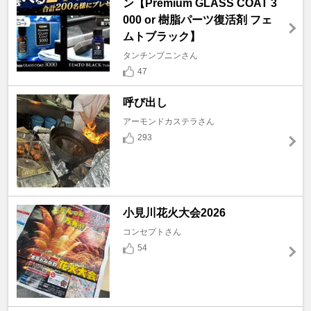
ン【Premium GLASS COAT 3
000 or 樹脂パーツ復活剤 フェ
ムトブラック】
タンチンプニンさん
47
呼び出し
アーモンドカステラさん
293
小見川花火大会2026
コンセプトさん
54