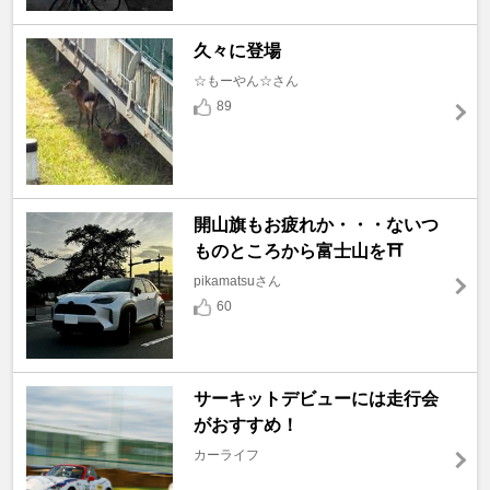
久々に登場
☆もーやん☆さん
89
開山旗もお疲れか・・・ないつ
ものところから富士山を⛩️
pikamatsuさん
60
サーキットデビューには走行会
がおすすめ！
カーライフ