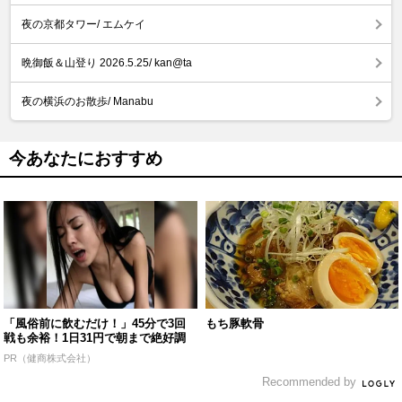
夜の京都タワー/ エムケイ
晩御飯＆山登り 2026.5.25/ kan@ta
夜の横浜のお散歩/ Manabu
今あなたにおすすめ
「風俗前に飲むだけ！」45分で3回
もち豚軟骨
戦も余裕！1日31円で朝まで絶好調
PR（健商株式会社）
Recommended by