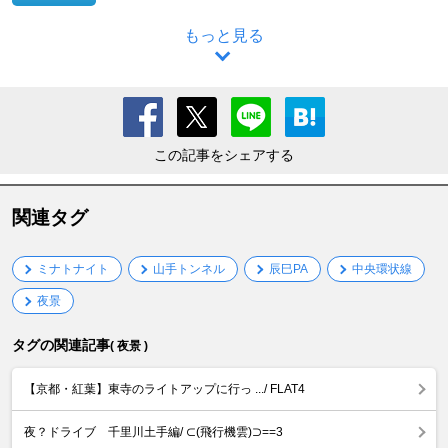
もっと見る
この記事をシェアする
関連タグ
ミナトナイト
山手トンネル
辰巳PA
中央環状線
夜景
タグの関連記事
( 夜景 )
【京都・紅葉】東寺のライトアップに行っ .../ FLAT4
夜？ドライブ 千里川土手編/ ⊂(飛行機雲)⊃==3