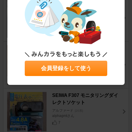
草心LED エアコンパネルLED
打ち替え
アルファード
[20系]
ひらふぁーどさん
0
Kashimura KD-220 タイヤ空気
圧センサー
アルファード
[20系]
会員登録をして使う
zooyork.laさん
9
SEIWA F307 モニタリングダイ
レクトソケット
アルファード
[20系]
alphagmtさん
7