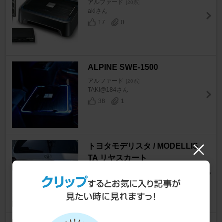
アルファード
[20系]
аkiさん
17
0
ALPINE SWE-1500
アルファード
[20系]
TAKI@184さん
38
1
トヨタモデリスタ / MODELLIS
TA リヤスカート
アルファード
[20系]
たかちこ。さん
10