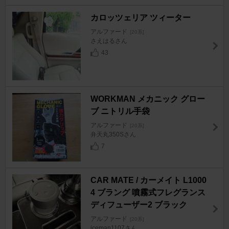
カロッツェリア ツィーター
アルファード
[20系]
さえはるさん
43
WORKMAN メカニック グロー
ブ ニトリル手袋
アルファード
[20系]
弁天丸350Sさん
7
CAR MATE / カーメイト L1000
4 ブラング 噴霧式フレグランス
ディフューザー2 ブラック
アルファード
[20系]
iceman1107さん