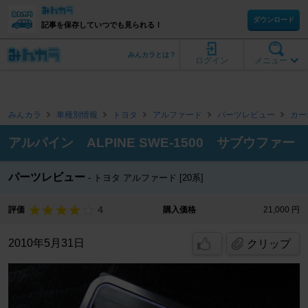
ダウンロード
記事を保存していつでも見られる！
みんカラとは？
ログイン
メニュー
みんカラ
車種別情報
トヨタ
アルファード
パーツレビュー
カー
アルパイン ALPINE SWE-1500 サブウファー
パーツレビュー
トヨタ アルファード [20系]
4
評価
購入価格
21,000 円
2010年5月31日
クリップ