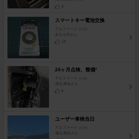
9
スマートキー電池交換
アルファード
[20系]
あちゅ＠さん
18
24ヶ月点検、整備²
アルファード
[20系]
JBJL商会さん
6
ユーザー車検当日
アルファード
[20系]
JBJL商会さん