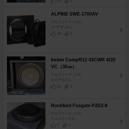
63
0
ALPINE SWE-1700AV
アルファード
[20系]
カズ(ﾟ∀ﾟ)さん
30
0
kicker CompR12 43CWR 4ΩD
VC（30㎝）
アルファード
[20系]
のぐアルさん
21
0
Rockford Fosgate P2D2-8
アルファード
[20系]
ウォルフィさん
7
1