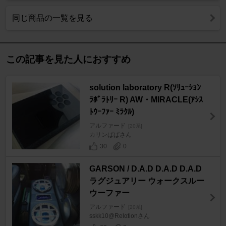
同じ商品の一覧を見る
この記事を見た人におすすめ
solution laboratory R(ｿﾘｭｰｼｮﾝ
ﾗﾎﾞﾗﾄﾘｰ R) AW・MIRACLE(ｱｼｽ
ﾄｳｰﾌｧｰ ﾐﾗｸﾙ)
アルファード
[20系]
カリンぱぱさん
30
0
GARSON / D.A.D D.A.D D.A.D
ラグジュアリー ウォークスルー
ウーファー
アルファード
[20系]
sskk10@Relαtionさん