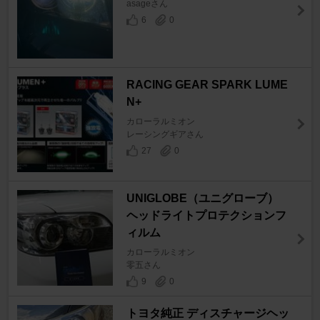
asageさん
6
0
RACING GEAR SPARK LUME
N+
カローラルミオン
レーシングギアさん
27
0
UNIGLOBE（ユニグローブ）
ヘッドライトプロテクションフ
ィルム
カローラルミオン
零五さん
9
0
トヨタ純正 ディスチャージヘッ