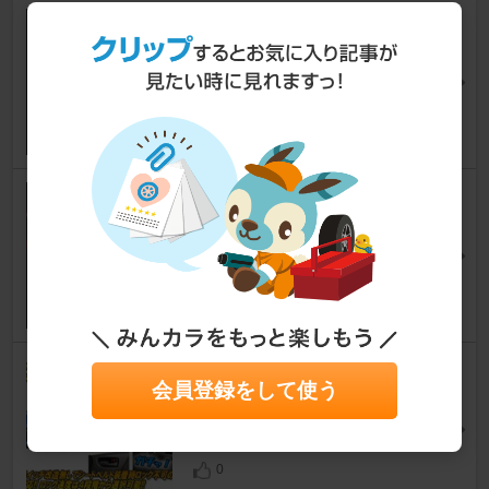
ウィルソン グロスアップ ポリ
マー
カローラルミオン
ひで
さん
0
GIGA LEDライセンスランプ2
Aタイプ
カローラルミオン
マッケさん
0
CEP / コムエンタープライズ ト
会員登録をして使う
ヨタ用車速ロックキット Ver2.1
カローラルミオン
jumbo-LNsuxeさん
0