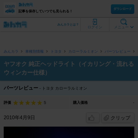
ダウンロード
記事を保存していつでも見られる！
みんカラとは？
ログイン
メニュー
みんカラ
車種別情報
トヨタ
カローラルミオン
パーツレビュー
ヤフオク 純正ヘッドライト（イカリング・流れる
ウィンカー仕様）
パーツレビュー
トヨタ カローラルミオン
5
評価
購入価格
-
2010年4月9日
クリップ