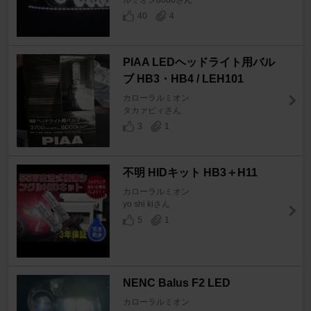
40
4
PIAA LEDヘッドライト用バル
ブ HB3・HB4 / LEH101
カローラルミオン
タカァピィさん
3
1
不明 HIDキット HB3＋H11
カローラルミオン
yo shi kiさん
5
1
NENC Balus F2 LED
カローラルミオン