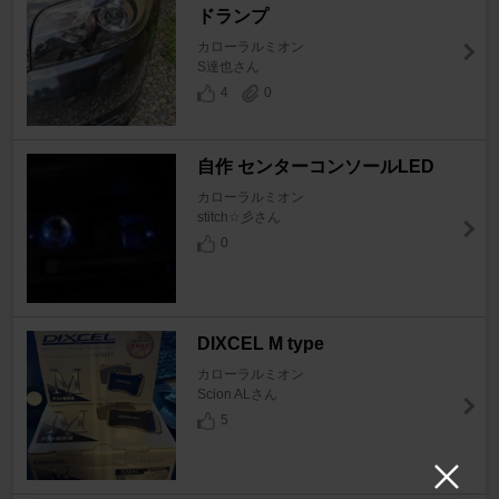
ドランプ
カローラルミオン
S達也さん
4
0
自作 センターコンソールLED
カローラルミオン
stitch☆彡さん
0
DIXCEL M type
カローラルミオン
Scion ALさん
5