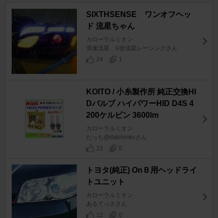
SIXTHSENSE ワンオフヘッ
ド 流星ちゃん
カローラルミオン
浪速流星 V@流星レーシングさん
24
1
KOITO / 小糸製作所 純正交換HI
Dバルブ ハイパワーHID D4S 4
200ケルビン 3600lm
カローラルミオン
だっち@datchinkoさん
22
0
トヨタ(純正) OnＢ用ヘッドライ
トユニット
カローラルミオン
あるてっささん
12
0