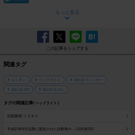
もっと見る
この記事をシェアする
関連タグ
ルミオン
ヘッドライト
流れるウィンカー
流れるLED
流されるオレ
タグの関連記事
( ヘッドライト )
顔面整形/ くろネコ
平成10年9月以降に製造された自動車の .../ 石狩港302