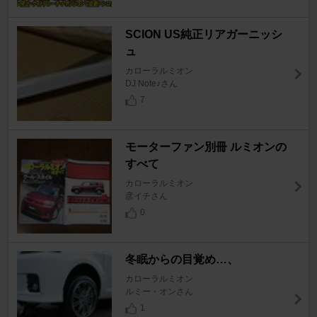
SCION US純正リアガーニッシ
ュ
カローラルミオン
DJ Note♪さん
7
モーターファン別冊 ルミオンの
すべて
カローラルミオン
彦イチさん
0
冬眠からの目覚め…、
カローラルミオン
ルミー・オンさん
1