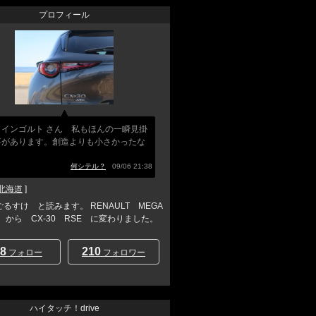
プロフィール
ラインゴルト さん 私もほんの一瞬見掛
事があります。創造よりも小さかったな
」
何シテル？
09/06 21:38
北海道
]
ごるすけ と読みます。 RENAULT MEGA
T から CX-30 RSE に変わりました。
8
210
フォロー
フォロワー
ハイタッチ！drive