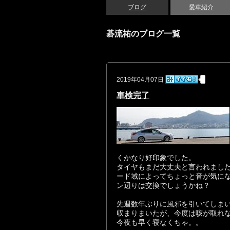
ブログ
愛車紹介
碁流祐のブログ一覧
2019年04月07日
車検完了
くかなり好印象でした。
タイヤもまだ大丈夫と言われまし
ード域によってちょっと音が気に
ン辺りは交換でしょうかね？
先週数年ぶりに風邪を引いてしま
収まりまいたが、今度は咳が取れ
今夜も早く寝なくちゃ。。