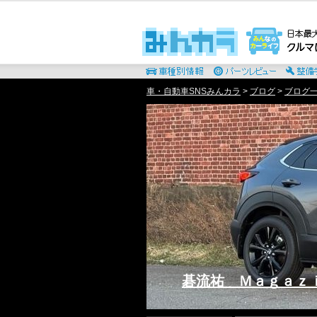
車・自動車SNSみんカラ
>
ブログ
>
ブログ一
碁流祐 Ｍａｇａｚ