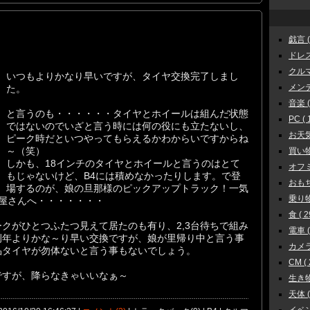
戯言 ( 
ドレス
クルマ 
いつもよりかなり早いですが、タイヤ交換完了しまし
メンテ
た。
音楽 ( 
と言うのも・・・・・・タイヤとホイールは組んだ状態
PC ( 
ではないのでいざと言う時には何の役にも立たないし、
お天気 
ピーク時だといつやってもらえるかわからいですからね
～（笑）
買い物 
しかも、18インチのタイヤとホイールと言うのはとて
オフミ 
もじゃないけど、B4には積めなかったりします。で登
おもちゃ
場するのが、娘の旦那様のピックアップトラック！一気
乗り物 
屋さんへ・・・・・・・
食 ( 2
クがひとつふたつ見えて居たのも有り、2,3台待ちで組み
電車 ( 
例年よりかな～り早い交換ですが、娘が里帰り中と言う事
カメラ 
品タイヤが勿体ないと言う事もないでしょう。
CM ( 
ですが、降らなきゃいいなぁ～
生き物 
天体 ( 