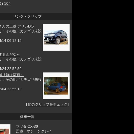
 ( 10 )
リンク・クリップ
さんの三菱 デリカD:5
リ：その他（カテゴリ未設
4/14 06:12:15
するんだな～
リ：その他（カテゴリ未設
4/24 22:52:59
退社時は霧雨～
リ：その他（カテゴリ未設
2/04 23:55:13
[
他のクリップをチェック
]
愛車一覧
マツダ CX-30
匠塗 マシーングレイ