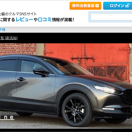
覧 [碁流祐]
ｉｎｅ