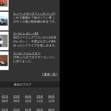
ルノー メガーヌ (ハッチバック)
これで最後か？純ガソリン車 こ
のサイズ感と軽快感が好きです。
スバル レガシィB4
初代ツーリングワゴンから2台目
のレガシィ 今度はセダンのB4
ゆったりドライブを楽しみます。
スバル フォレスター
15年ぶり位でボクサーエンジン
に戻りました。
[
愛車一覧
]
過去のブログ
02月
03月
04月
05月
06月
08月
09月
10月
11月
12月
02月
03月
04月
05月
06月