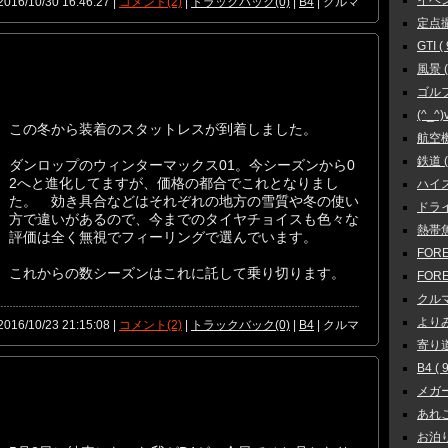
イベント
2016/10/30 16:46:27 |
コメント(2)
|
トラックバック(0)
|
B4
| クルマ
定点撮影
GTI ( 
風景 ( 
ゴルフ
(^_^)v
この冬から装着のスタットレスが到着しました。
航空機 
鉄道 ( 
ダンロップのウィンターマックス01。今シーズンから0
2へと進化してますが、価格の都合でこれとなりまし
ハイス
た。 効き具合などはそれぞれの地方の雪質や冬の使い
ドライブ
方で違いがあるので、今までのタイヤチョイスも色々な
熱帯魚 
評価は全く無視でフィーリングで選んでいます。
FORE
これからの数シーズンはこれに託して乗り切ります。
FOR
クルマ
よりみち
2016/10/23 21:15:08 |
コメント(2)
|
トラックバック(0)
|
B4
| クルマ
寄り道 
B4 ( 9
メガーヌ
あれこれ
お泊り 