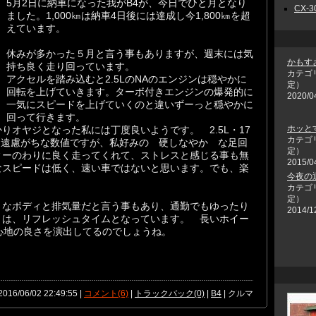
5月2日に納車になった我がB4が、今日でひと月となり
CX-30
ました。1,000㎞は納車4日後には達成し今1,800㎞を超
えています。
休みが多かった５月と言う事もありますが、週末には気
かもす
持ち良く走り回っています。
カテゴ
アクセルを踏み込むと2.5LのNAのエンジンは穏やかに
定）
回転を上げていきます。ターボ付きエンジンの爆発的に
2020/0
一気にスピードを上げていくのと違いずーっと穏やかに
回って行きます。
ホッと
りオヤジとなった私には丁度良いようです。 2.5L・17
カテゴ
ては遠慮がちな数値ですが、私好みの 硬しなやか な足回
定）
ィーのわりに良く走ってくれて、ストレスと感じる事も無
2015/0
なスピードは低く、速い車ではないと思います。でも、楽
今夜の
カテゴ
定）
きなボディと排気量だと言う事もあり、通勤でもゆったり
2014/1
りは、リフレッシュタイムとなっています。 長いホイー
心地の良さを演出してるのでしょうね。
2016/06/02 22:49:55 |
コメント(6)
|
トラックバック(0)
|
B4
| クルマ