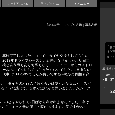
フォトアルバム
ラップタイム
▼メニュー
詳細表示
｜
シンプル表示
｜
写真表示
「@
けた
車検完了しました。ついでにタイヤ交換もしてもらい、
ぁ～
2019年ドライブシーズンが到来となりました。初回車
検と言う事もあり何事もなく、モチュールからカストロ
碁流祐
[
ールのオイルにしてもらったくらいでした。1日限りの
代車は1.6LのXVでしたが良いですね～軽快で剛性も高
HNは 
NE G
たが、タイヤの寿命の半分くらいは使ったかなぁ～ スピ
なるような感じで、交換が近いかと思いました。来シーズ
23
い、のどをやられて2日ばかり声が出ませんでした。今は
なくてちょっと辛い感じの時があります。歳ですかね～