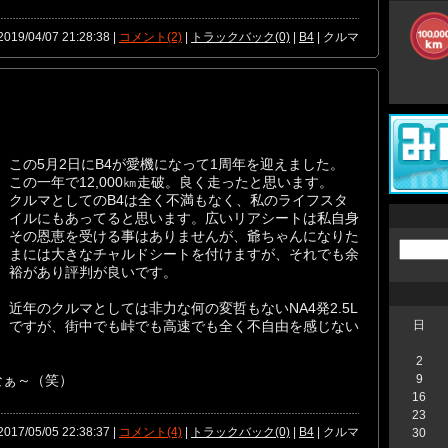
2019/04/07 21:28:38 |
コメント(2)
|
トラックバック(0)
|
B4
| クルマ
この5月2日にB4が愛機になって1周年を迎えました。
この一年で12,000㎞走破。良く走ったと思います。
クルマとしてのB4は全く不満もなく、私のライフスタ
イルにもあってると思います。広いリアシートは私自身
その恩恵を受ける事はありませんが、爺ちゃんになりた
まには大きなチャルドシートを付けますが、それでも余
裕があり評判が良いです。
近年のクルマとしては非力な何の変哲もないNA4発2.5L
ですが、街中でも峠でも高速でも全く不自由を感じない
日
2
なぁ～（笑）
9
16
23
2017/05/05 22:38:37 |
コメント(4)
|
トラックバック(0)
|
B4
| クルマ
30