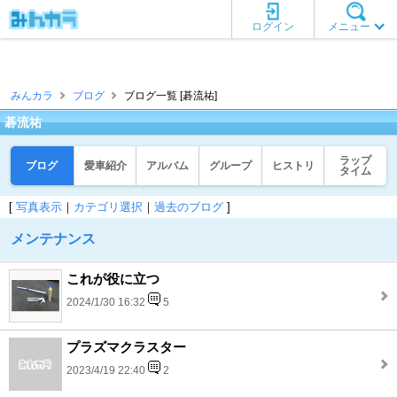
ログイン
メニュー
みんカラ
ブログ
ブログ一覧 [碁流祐]
碁流祐
ラップ
ブログ
愛車紹介
アルバム
グループ
ヒストリ
タイム
[
写真表示
｜
カテゴリ選択
｜
過去のブログ
]
メンテナンス
これが役に立つ
2024/1/30 16:32
5
プラズマクラスター
2023/4/19 22:40
2