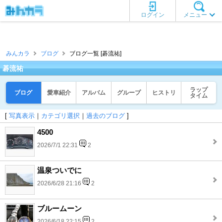
ログイン
メニュー
みんカラ
ブログ
ブログ一覧 [碁流祐]
碁流祐
ラップ
ブログ
愛車紹介
アルバム
グループ
ヒストリ
タイム
[
写真表示
｜
カテゴリ選択
｜
過去のブログ
]
4500
2026/7/1 22:31
2
温泉ついでに
2026/6/28 21:16
2
ブルームーン
2026/6/18 22:15
2