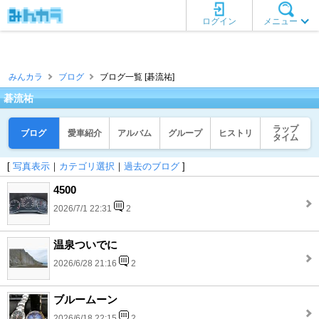
ログイン
メニュー
みんカラ
ブログ
ブログ一覧 [碁流祐]
碁流祐
ラップ
ブログ
愛車紹介
アルバム
グループ
ヒストリ
タイム
[
写真表示
｜
カテゴリ選択
｜
過去のブログ
]
4500
2026/7/1 22:31
2
温泉ついでに
2026/6/28 21:16
2
ブルームーン
2026/6/18 22:15
2