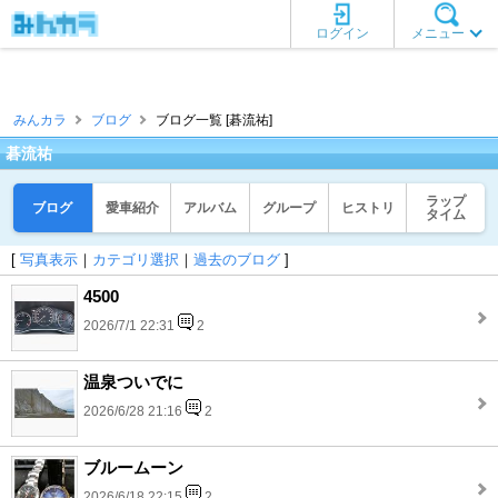
ログイン
メニュー
みんカラ
ブログ
ブログ一覧 [碁流祐]
碁流祐
ラップ
ブログ
愛車紹介
アルバム
グループ
ヒストリ
タイム
[
写真表示
｜
カテゴリ選択
｜
過去のブログ
]
4500
2026/7/1 22:31
2
温泉ついでに
2026/6/28 21:16
2
ブルームーン
2026/6/18 22:15
2