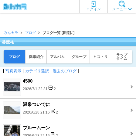
ログイン
メニュー
みんカラ
ブログ
ブログ一覧 [碁流祐]
碁流祐
ラップ
ブログ
愛車紹介
アルバム
グループ
ヒストリ
タイム
[
写真表示
｜
カテゴリ選択
｜
過去のブログ
]
4500
2026/7/1 22:31
2
温泉ついでに
2026/6/28 21:16
2
ブルームーン
2026/6/18 22:15
2