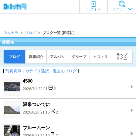
ログイン
メニュー
みんカラ
ブログ
ブログ一覧 [碁流祐]
碁流祐
ラップ
ブログ
愛車紹介
アルバム
グループ
ヒストリ
タイム
[
写真表示
｜
カテゴリ選択
｜
過去のブログ
]
4500
2026/7/1 22:31
2
温泉ついでに
2026/6/28 21:16
2
ブルームーン
2026/6/18 22:15
2