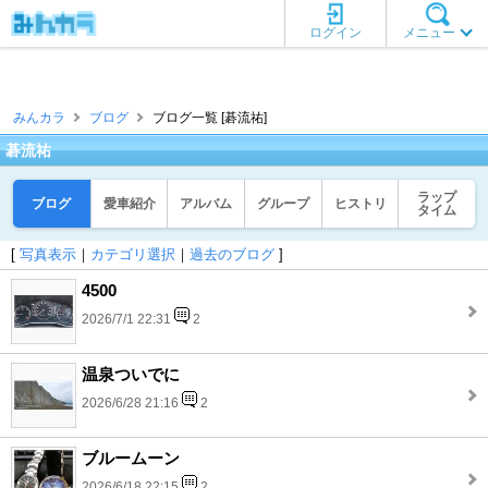
ログイン
メニュー
みんカラ
ブログ
ブログ一覧 [碁流祐]
碁流祐
ラップ
ブログ
愛車紹介
アルバム
グループ
ヒストリ
タイム
[
写真表示
｜
カテゴリ選択
｜
過去のブログ
]
4500
2026/7/1 22:31
2
温泉ついでに
2026/6/28 21:16
2
ブルームーン
2026/6/18 22:15
2