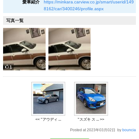
愛車紹介
https://minkara.carview.co.jp/smart/userid/149
8162/car/3400246/profile.aspx
写真一覧
1
<< "アウディ ...
"スズキ ス ... >>
Posted at 2023年03月02日 by
bouncia