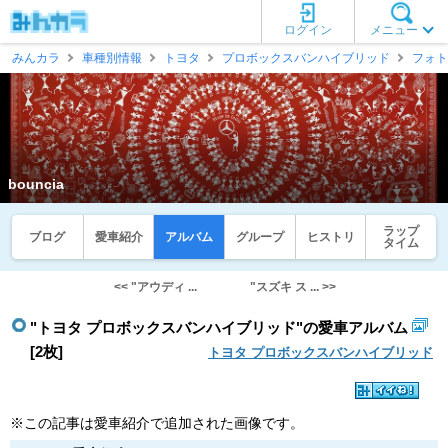
ログイン
メニュー
みんカラ
車種別情報
トヨタ
プロボックスバンハイブリッド
フォト
bouncia
ラップ
ブログ
愛車紹介
アルバム
グループ
ヒストリ
タイム
<< "アウディ ...
"スズキ ス ... >>
"トヨタ プロボックスバンハイブリッド"の愛車アルバム
[2枚]
トヨタ プロボックスバンハイブリッド
※この記事は愛車紹介で追加された画像です。