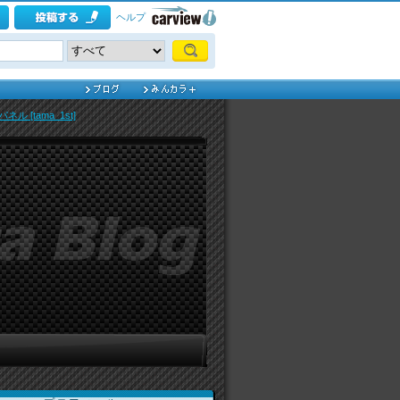
ヘルプ
ル [tama_1st]