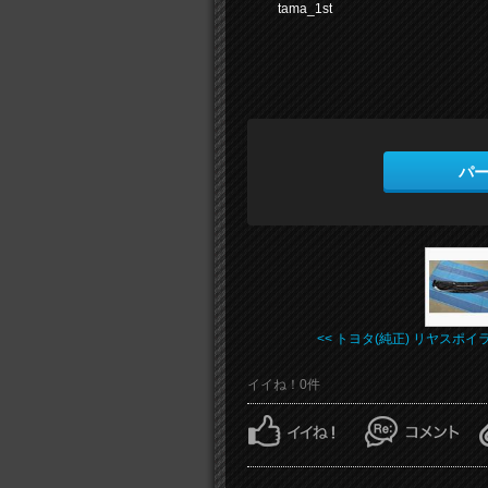
tama_1st
パ
<< トヨタ(純正) リヤスポイ
イイね！0件