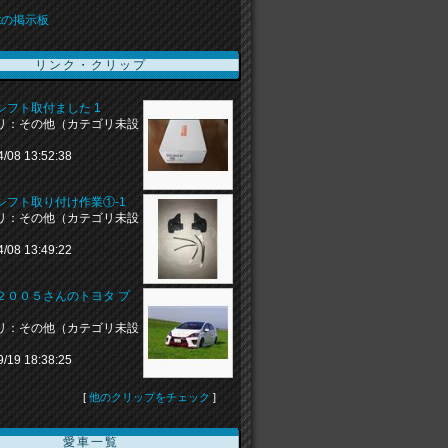
stの掲示板
リンク・クリップ
シフト取付ました 1
リ：その他（カテゴリ未設
4/08 13:52:38
シフト取り付け作業①-1
リ：その他（カテゴリ未設
4/08 13:49:22
２００５さんのトヨタ プ
リ：その他（カテゴリ未設
9/19 18:38:25
[
他のクリップをチェック
]
愛車一覧