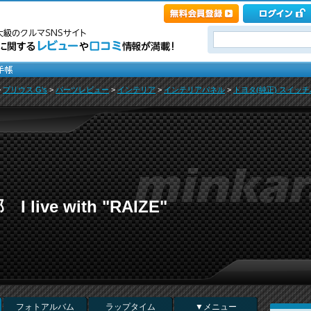
>
プリウス G's
>
パーツレビュー
>
インテリア
>
インテリアパネル
>
トヨタ(純正) スイッチパネ
ive with "RAIZE"
フォトアルバム
ラップタイム
▼メニュー