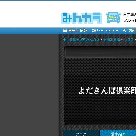
車・自動車SNSみんカラ
>
車種別情報
>
トヨタ
よだきんぼ倶楽部 I l
ブログ
愛車紹介