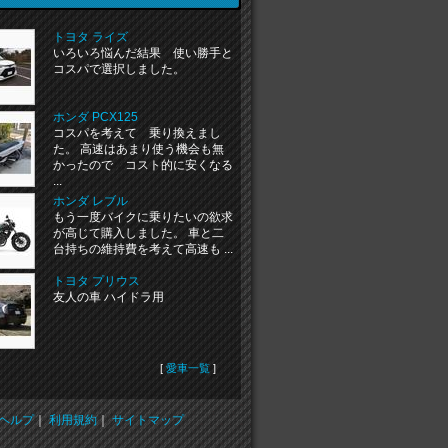
トヨタ ライズ
いろいろ悩んだ結果 使い勝手と
コスパで選択しました。
ホンダ PCX125
コスパを考えて 乗り換えまし
た。 高速はあまり使う機会も無
かったので コスト的に安くなる
...
ホンダ レブル
もう一度バイクに乗りたいの欲求
が高じて購入しました。 車と二
台持ちの維持費を考えて高速も ...
トヨタ プリウス
友人の車 ハイドラ用
[
愛車一覧
]
ヘルプ
｜
利用規約
｜
サイトマップ