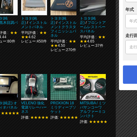
年式
タ(純
トヨタ(純
トヨタ(純
トヨタ(純
黒木目調パ
正)
/
インストル
正)
/
インストル
正)
/
フロントア
メントパネル
メントクラスタ
ームレストベー
フィニッシュパ
スパネル
評価 :
★★
平均評価 :
★★
走行
ネル
4.44
★★
4.62
平均評価 :
★★
ュー:80件
レビュー:450件
平均評価 :
★★
★★
4.65
★★
4.50
レビュー:37件
レビュー:270件
タ(純正) オ
VELENO 強化
PROXXON 18
MITSUBA / ミツ
ィオパネル
電源リレーハー
ミリディープソ
バサンコーワ
ネス
ケット
アルファーⅡコ
:
★★★★★
ンパクト
評価:
★★★★★
評価:
★★★★★
評価:
★★★★★