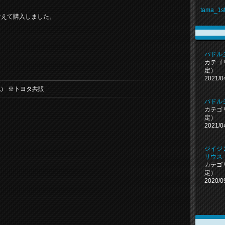
tama_1
考えて購入しました。
パドル
カテゴ
定）
2021/0
） ※トヨタ共販
パドル
カテゴ
定）
2021/0
ジイジ
リウス
カテゴ
定）
2020/0