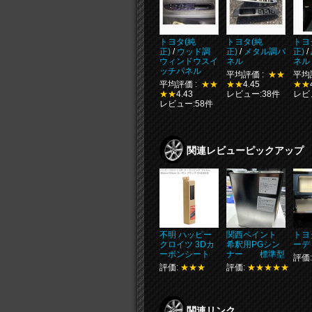
トヨタ(純
トヨタ(純
トヨ
正)
/
ウッド調
正)
/
メタル調パ
正)
/
ウィンドウスイ
ネル
ネル
ッチパネル
平均評価 :
★★
平均
平均評価 :
★★
★★
4.45
★★
★★
4.43
レビュー:38件
レビ
レビュー:58件
関連レビューピックアップ
不明 ハッピー
関西ペイント
トヨ
クロイツ 3Dカ
希釈用PGシン
ーデ
ーボンシート
ナー 標準型
評価
評価:
★★★
評価:
★★★★★
関連リンク