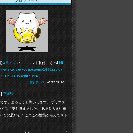
プロフィール
備]
#ライズ
パドルシフト取付 その4
htt
inkara.carview.co.jp/userid/1498225/ca
1221/6374053/note.aspx
」
何シテル？
05/15 23:20
t
[
宮崎県
]
_1stです。よろしくお願いします。 プリウス
らライズに乗り換えました。 あまり大きい車
いとの思いとそこそこの性能を考えてスト