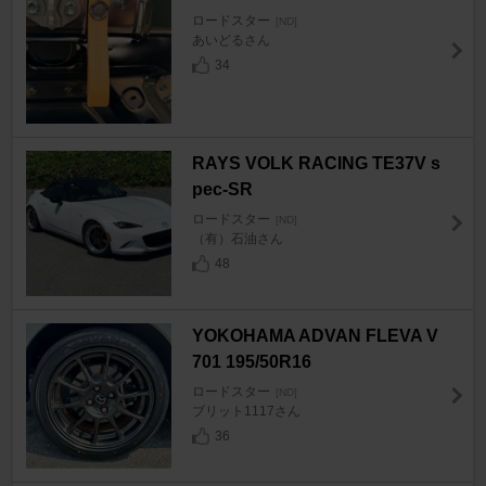
ロードスター
[ND]
あいどるさん
34
RAYS VOLK RACING TE37V s
pec-SR
ロードスター
[ND]
（有）石油さん
48
YOKOHAMA ADVAN FLEVA V
701 195/50R16
ロードスター
[ND]
ブリット1117さん
36