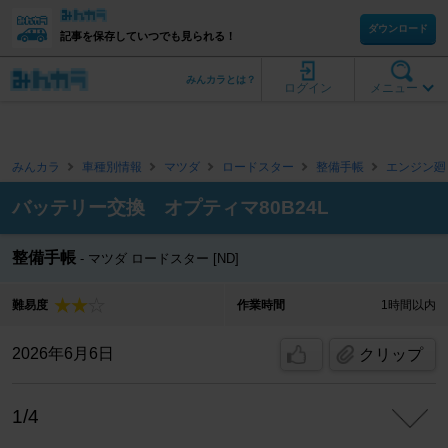
ダウンロード
記事を保存していつでも見られる！
みんカラとは？
ログイン
メニュー
みんカラ
車種別情報
マツダ
ロードスター
整備手帳
エンジン廻
バッテリー交換 オプティマ80B24L
整備手帳
マツダ ロードスター [ND]
難易度
作業時間
1時間以内
2026年6月6日
クリップ
1/4