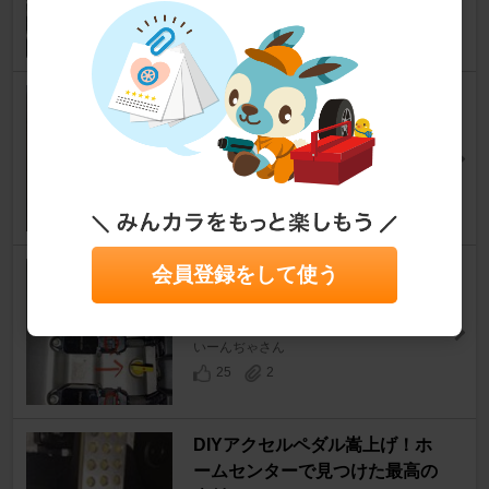
あらんND1RSさん
28
0
プラグ交換
ロードスター
[ND]
ドアラ2021さん
27
0
イグニッションコイルの交換手
会員登録をして使う
順
ロードスター
[ND]
いーんぢゃさん
25
2
​DIYアクセルペダル嵩上げ！ホ
ームセンターで見つけた最高の