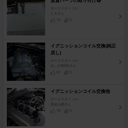
放置パーツの取り付け😅
ロードスター
[ND]
ヒキさん
73
0
イグニッションコイル交換(純正
戻し)
ロードスター
[ND]
ゆぃの助NDさん
87
0
イグニッションコイル交換他
ロードスター
[ND]
黒金山都さん
79
0