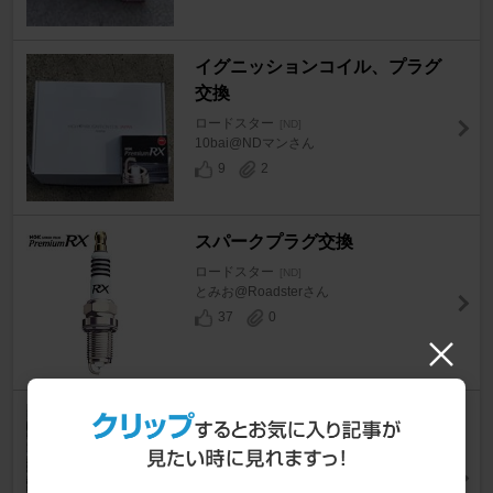
イグニッションコイル、プラグ
交換
ロードスター
[ND]
10bai@NDマンさん
9
2
スパークプラグ交換
ロードスター
[ND]
とみお@Roadsterさん
37
0
イグニッションコイルとスパー
クプラグを交換しました
ロードスター
[ND]