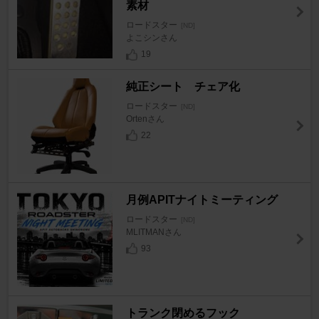
素材
ロードスター
[ND]
よこシンさん
19
純正シート チェア化
ロードスター
[ND]
Ortenさん
22
月例APITナイトミーティング
ロードスター
[ND]
MLITMANさん
93
トランク閉めるフック