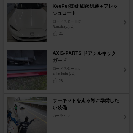
KeePer技研 細密研磨＋フレッ
シュコート
ロードスター
[ND]
Sanatoryさん
21
AXIS-PARTS ドアシルキック
ガード
ロードスター
[ND]
keita katoさん
28
サーキットを走る際に準備した
い装備
カーライフ