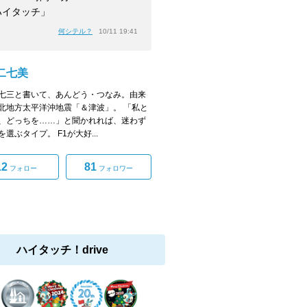
ハイタッチ」
何シテル？
10/11 19:41
二七美
七三と書いて、あんどう・つなみ。由来
北地方太平洋沖地震「＆津波」。 「私と
、どっちを……」と聞かれれば、迷わず
選ぶタイプ。 F1が大好...
12
81
フォロー
フォロワー
ハイタッチ！drive