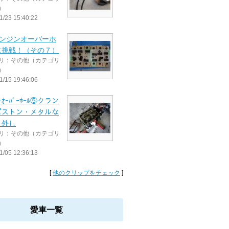
）
1/23 15:40:22
エンジンオーバーホ
に挑戦！（その７）
リ：その他（カテゴリ
）
1/15 19:46:06
ﾝ･ｵｰﾊﾞｰﾎｰﾙ⑤クラン
ピストン・メタルな
り外し
リ：その他（カテゴリ
）
1/05 12:36:13
[
他のクリップをチェック
]
愛車一覧