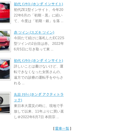
初代 ｲﾝｻｲﾄ (ホンダ インサイト)
初代ZE1型インサイト、今年20
22年6月の「初期・黒」に続い
て、今度は「初期・銀」を落 ...
赤 ツイン (スズキ ツイン)
今回たて続けに落札したEC22S
型ツインの2台目は赤。 2022年
6月5日に引き取って東 ...
初代 ｲﾝｻｲﾄ (ホンダ インサイト)
詳しいことは書けないけど、運
転できなくなった女医さんの、
遠方での診療の運転手をやらさ
れる ...
丸目 ｱｸﾃｨ (ホンダ アクティトラ
ック)
東日本大震災の時に、現地で手
放して以来、11年ぶりに買い直
し＠2022年6月7日 本田宗 ...
[
愛車一覧
]