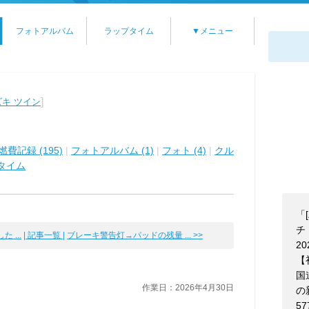
フォトアルバム
ラップタイム
▼メニュー
]
ズキ ツイン
燃費記録 (195)
|
フォトアルバム (1)
|
フォト (4)
|
クル
タイム
「
チ！
 ...
| 記事一覧 |
ブレーキ警告灯→パッドの残量 ... >>
20
【
国
作業日：2026年4月30日
の
57