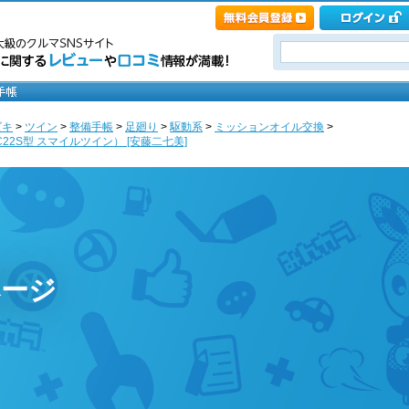
ズキ
>
ツイン
>
整備手帳
>
足廻り
>
駆動系
>
ミッションオイル交換
>
C22S型 スマイルツイン） [安藤二七美]
ページ