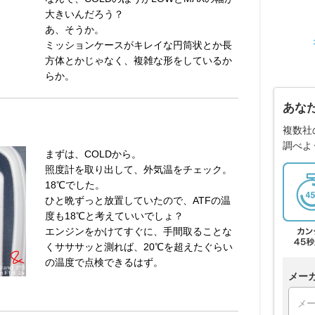
大きいんだろう？
あ、そうか。
ミッションケースがキレイな円筒状とか長
方体とかじゃなく、複雑な形をしているか
らか。
あな
複数社
調べよ
まずは、COLDから。
照度計を取り出して、外気温をチェック。
18℃でした。
ひと晩ずっと放置していたので、ATFの温
度も18℃と考えていいでしょ？
エンジンをかけてすぐに、手間取ることな
くサササッと測れば、20℃を超えたぐらい
の温度で点検できるはず。
メー