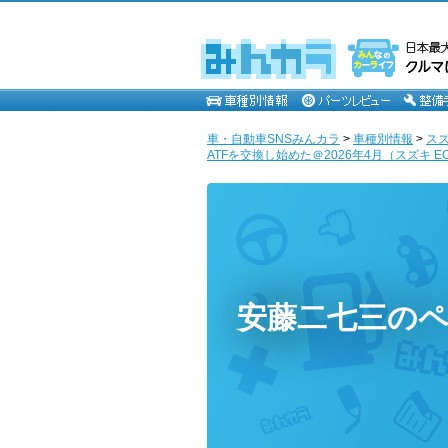
車・自動車SNSみんカラ
>
車種別情報
>
ス
ATFを交換し始めた＠2026年4月（スズキ E
安藤二七三の