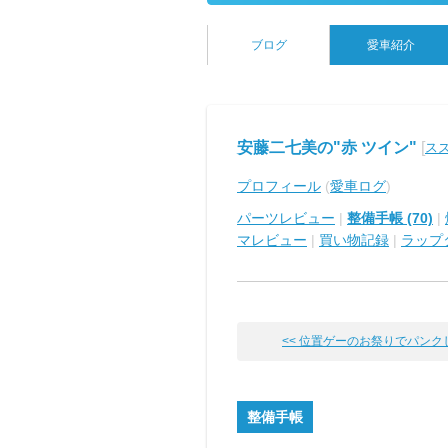
ブログ
愛車紹介
安藤二七美の"赤 ツイン"
[
ス
プロフィール
(
愛車ログ
)
パーツレビュー
|
整備手帳 (70)
|
マレビュー
|
買い物記録
|
ラップ
<< 位置ゲーのお祭りでパンクした
整備手帳