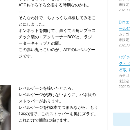
ATFもそろそろ交換する時期なのかも。
未設定
2021/0
===
そんなわけで、ちょっくら点検してみるこ
DIY
とにしました。
ール
ボンネットを開けて、黒くて四角いプラス
カテゴ
チック製のエアクリーナーBOXと、ラジエ
未設定
ーターキャップとの間。
2021/0
この赤い丸っこいのが、ATFのレベルゲー
ジです。
ｴﾝｼﾞ
ク・
ど取
カテゴ
未設定
2021/0
レベルゲージを抜いたところ。
レベルゲージが抜けないように、バネ状の
ストッパーがあります。
レベルゲージを指2本でつまみながら、もう
1本の指で、このストッパーを奥にズラす。
これだけで簡単に抜けます。