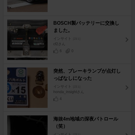
BOSCH製バッテリーに交換し
ました。
インサイト
[ZE1]
cf2さん
6
0
突然、ブレーキランプが点灯し
っぱなしになった
インサイト
[ZE1]
honda_insightさん
4
海抜4m地域の深夜パトロール
（笑）
インサイト
[ZE1]