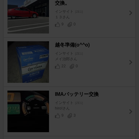
交換。
インサイト
[ZE1]
１３さん
9
0
越冬準備(o^^o)
インサイト
[ZE1]
メイ治郎さん
22
0
IMAバッテリー交換
インサイト
[ZE1]
hiro!さん
9
3