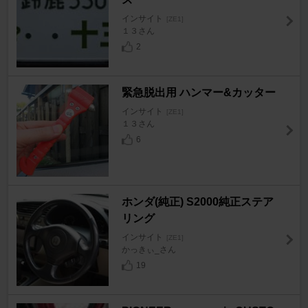
インサイト
[ZE1]
１３さん
2
緊急脱出用 ハンマー&カッター
インサイト
[ZE1]
１３さん
6
ホンダ(純正) S2000純正ステア
リング
インサイト
[ZE1]
かっきぃ_さん
19