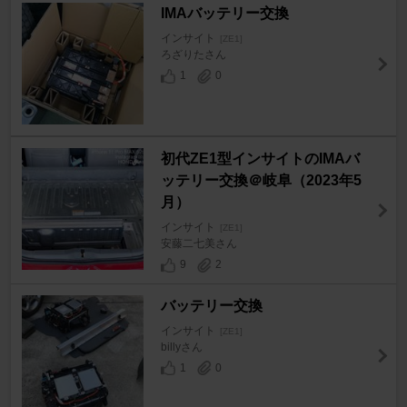
IMAバッテリー交換
インサイト
[ZE1]
ろざりたさん
1
0
初代ZE1型インサイトのIMAバ
ッテリー交換＠岐阜（2023年5
月）
インサイト
[ZE1]
安藤二七美さん
9
2
バッテリー交換
インサイト
[ZE1]
billyさん
1
0