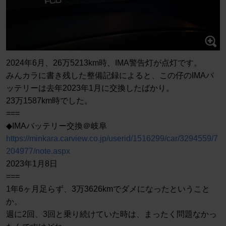
2024年6月、26万5213km時、IMA警告灯が点灯です。
みんカラに書き残した整備記録によると、この仔のIMAバ
ッテリーは去年2023年1月に交換したばかり。
23万1587km時でした。
===
◆IMAバッテリー交換＠岐阜
https://minkara.carview.co.jp/userid/1516299/car/3294559/7
204977/note.aspx
2023年1月8日
===
1年6ヶ月足らず、3万3626kmでダメになったということ
か。
週に2回、3回と乗り続けていた時は、まったく問題なかっ