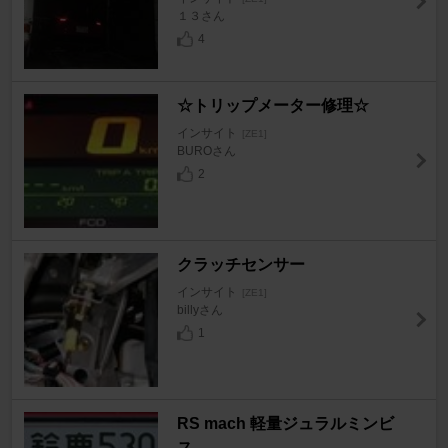
１３さん
4
☆トリップメーター修理☆
インサイト
[ZE1]
BUROさん
2
クラッチセンサー
インサイト
[ZE1]
billyさん
1
RS mach 軽量ジュラルミンビ
ス