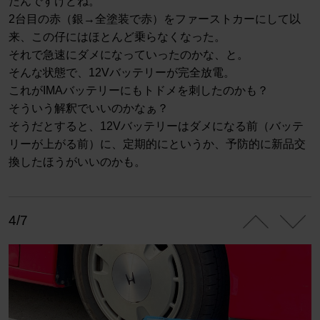
たんですけどね。
2台目の赤（銀→全塗装で赤）をファーストカーにして以
来、この仔にはほとんど乗らなくなった。
それで急速にダメになっていったのかな、と。
そんな状態で、12Vバッテリーが完全放電。
これがIMAバッテリーにもトドメを刺したのかも？
そういう解釈でいいのかなぁ？
そうだとすると、12Vバッテリーはダメになる前（バッテ
リーが上がる前）に、定期的にというか、予防的に新品交
換したほうがいいのかも。
4/7