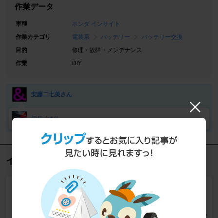
作業データ
車種
ホンダ インサイト
作業カテゴリ
電装系
バッテリー
バッテリー交換
目的
修理・故障・メンテナンス
作業
DIY
安藤二七美さん
初代 ｲﾝｻｲﾄ
インサイト バッテリー の人気商品
G&Yu Battery / NAKANO
MF40B19R(L)
電装系 > バッテリー