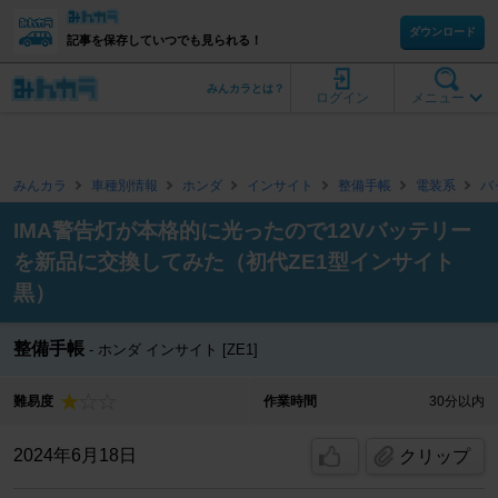
ダウンロード
記事を保存していつでも見られる！
みんカラとは？
ログイン
メニュー
みんカラ
車種別情報
ホンダ
インサイト
整備手帳
電装系
バ
IMA警告灯が本格的に光ったので12Vバッテリー
を新品に交換してみた（初代ZE1型インサイト
黒）
整備手帳
ホンダ インサイト [ZE1]
難易度
作業時間
30分以内
2024年6月18日
クリップ