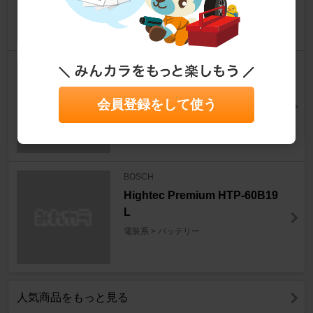
BOSCH
Hightec Premium
会員登録をして使う
電装系 > バッテリー
BOSCH
Hightec Premium HTP-60B19
L
電装系 > バッテリー
人気商品をもっと見る