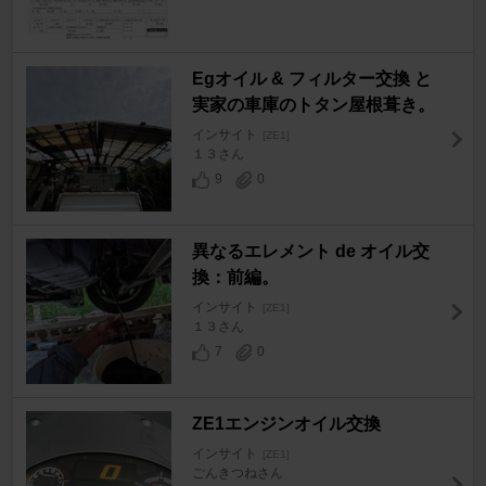
Egオイル & フィルター交換 と
実家の車庫のトタン屋根葺き。
インサイト
[ZE1]
１３さん
9
0
異なるエレメント de オイル交
換：前編。
インサイト
[ZE1]
１３さん
7
0
ZE1エンジンオイル交換
インサイト
[ZE1]
ごんきつねさん