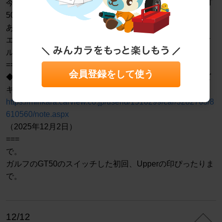
今回からは、初代ZE1型インサイトもGulf（ガルフ）のGT
50。
あ、エッジRSと同じ、10W-50です。
エッジRSからGT50にした理由や違いについては、別のク
ルマ（スマイルツイン）で書いたので、そちらを。↓
===
会員登録をして使う
◆オイル交換は今日からガルフGT50＠2025年12月（スズ
キ EC22S型 スマイルツイン）
https://minkara.carview.co.jp/userid/1516299/car/3282763/8
610560/note.aspx
（2025年12月2日）
===
で。
ガルフのGT50のスイッチした初回、Upperの印ぴったりま
で。
12/12