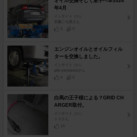
オイル交換そして里子へ＠2024
年4月
インサイト
[ZE1]
安藤二七美さん
5
0
エンジンオイルとオイルフィル
ターを交換しました。
インサイト
[ZE1]
gifu-yamazaruさん
4
0
白馬の王子様による？GRID CH
ARGER取付。
インサイト
[ZE1]
１３さん
14