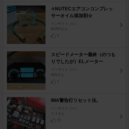
☆NUTECエアコンコンプレッ
サーオイル添加剤☆
インサイト
[ZE1]
BUROさん
2
スピードメーター最終（のつも
りでしたが）ELメーター
インサイト
[ZE1]
billyさん
1
IMA警告灯リセット法。
インサイト
[ZE1]
１３さん
15