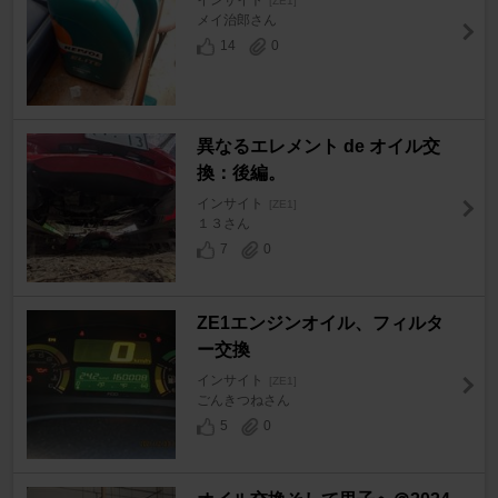
インサイト
[ZE1]
メイ治郎さん
14
0
異なるエレメント de オイル交
換：後編。
インサイト
[ZE1]
１３さん
7
0
ZE1エンジンオイル、フィルタ
ー交換
インサイト
[ZE1]
ごんきつねさん
5
0