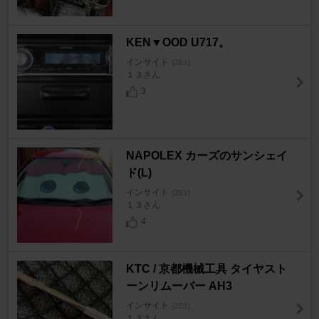
KEN▼OOD U717。
インサイト
[ZE1]
１３さん
3
NAPOLEX カーズのサンシェイ
ド(L)
インサイト
[ZE1]
１３さん
4
KTC / 京都機械工具 タイヤスト
ーンリムーバー AH3
インサイト
[ZE1]
１３さん