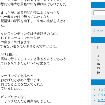
幻想的で雄大な景色の中を駆け抜けられました。
えましたが、所要時間が倍以上になったり
でも一般道だけで帰ってみたくなり、
て琵琶湖の湖西を南下して京都の北部を抜ける
した。
かっちぃ
てないワインディングは快走路そのもの。
にしてるエースマンの走りが
クの良さに気付きます。
んでもない道を走らされるんですけどね。
日
71.5km。
2
ら高速で行くでしょ？」と誰もが言うであろう
9
道で行き来できたというのが驚きで、
16
す。
23
30
ロツーリングであるのと
たおかげだと改めて思います。
目的となることを教えてくれた
していましたね。
３２０ｄ
日常 ( 
ッピングだけでなく、
おでかけ
ツーリングなんだと再実感しました。