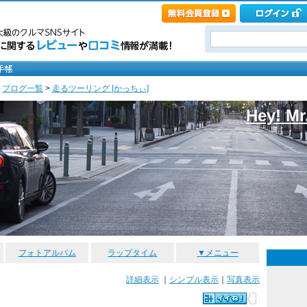
>
ブログ一覧
>
走るツーリング [かっちぃ]
Hey! M
フォトアルバム
ラップタイム
▼メニュー
詳細表示
｜
シンプル表示
｜
写真表示