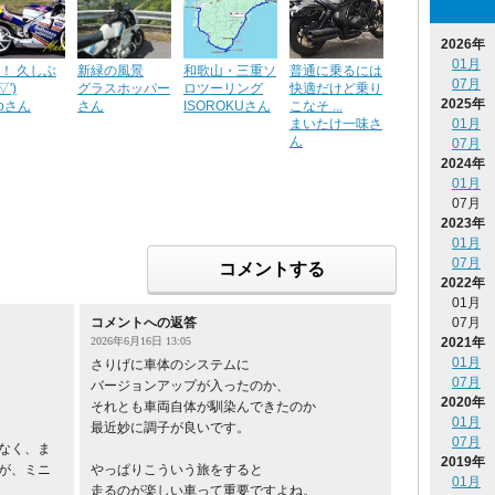
2026年
01月
R！ 久しぶ
新緑の風景
和歌山・三重ソ
普通に乗るには
07月
▽')
グラスホッパー
ロツーリング
快適だけど乗り
2025年
koさん
さん
ISOROKUさん
こなそ ...
まいたけ一味さ
01月
ん
07月
2024年
01月
07月
2023年
01月
07月
コメントする
2022年
01月
07月
コメントへの返答
2021年
2026年6月16日 13:05
01月
さりげに車体のシステムに
07月
バージョンアップが入ったのか、
2020年
それとも車両自体が馴染んできたのか
01月
最近妙に調子が良いです。
07月
なく、ま
2019年
が、ミニ
やっぱりこういう旅をすると
01月
走るのが楽しい車って重要ですよね。