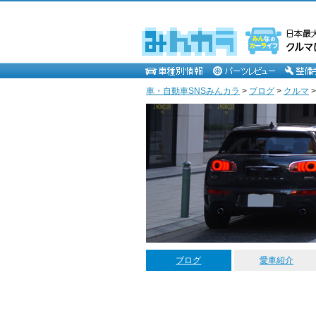
車・自動車SNSみんカラ
>
ブログ
>
クルマ
ブログ
愛車紹介