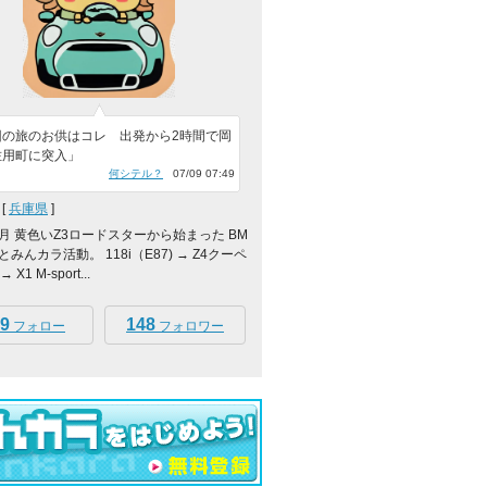
回の旅のお供はコレ 出発から2時間で岡
佐用町に突入」
何シテル？
07/09 07:49
[
兵庫県
]
年5月 黄色いZ3ロードスターから始まった BM
みんカラ活動。 118i（E87) → Z4クーペ
 X1 M-sport...
9
148
フォロー
フォロワー