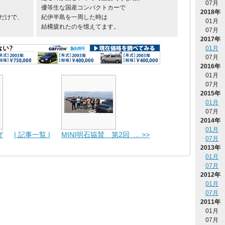
07月
優等生な国産コンパクトカーで
2018年
だけで、
紀伊半島を一周した時は
01月
結構疲れたのを憶えてます。
07月
2017年
01月
07月
2016年
01月
07月
2015年
01月
07月
2014年
01月
げ
| 記事一覧 |
MINI明石協賛 第2回 ... >>
07月
2013年
01月
07月
2012年
01月
07月
2011年
01月
07月