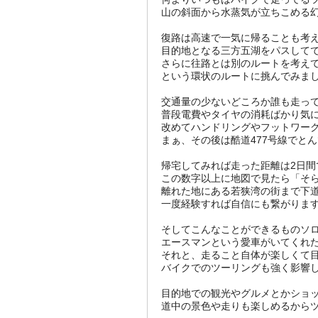
山の斜面から水蒸気が立ちこめる
復路は高速で一気に帰ることも考
目的地となる三方五湖をパスして
さらに往路とは別のルートを考え
という環状のルートに挑んでみま
交通量の少ないどころか誰も走っ
普段電費やタイヤの消耗ばかり気
改めてハンドリングやフットワー
まぁ、その後は酷道477号線でと
帰宅してみれば走った距離は2日間で4
この数字以上に地図で見たら「そ
離れた地にある若狭湾の街まで下
一度経験すれば自信にも繋がりま
そしてこんなことができるものソ
エースマンという愛車がいてくれ
それと、走ること自体が楽しくて
バイクでのツーリングも強く影響
目的地での観光やグルメとかショ
道中の景色や走りも楽しめるから