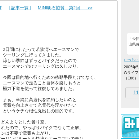
げ
| 記事一覧 |
MINI明石協賛 第2回 ... >>
「今
山県
2日間にわたって若狭湾へエースマンで
ツーリングに行ってきました。
かっちぃ
涼しい季節はずっとバイクだったので
エースマンでのツーリングは久しぶり。
2005
Wライフと
今回は目的地へ行くための移動手段だけでなく、
（E86） →
エースマンで走ること自体を楽しもうと
極力下道を使って往復してみました。
11
まぁ、単純に高速代を節約したいのと
電費を向上させて充電代を浮かせたい
というケチな根性丸出しの目的です。
、どんよりとした曇り空。
られたので、やっぱりバイクでなくて正解。
コンは不要で電費も上がり、
ツーリングルートを快適なエースマンで走り、