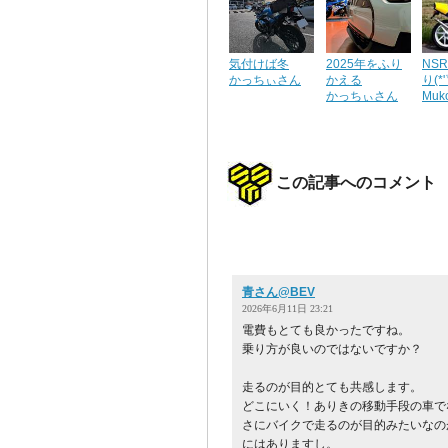
気付けば冬
2025年をふり
NS
かっちぃさん
かえる
り(*'
かっちぃさん
Mu
この記事へのコメント
青さん@BEV
2026年6月11日 23:21
電費もとても良かったですね。
乗り方が良いのではないですか？
走るのが目的とても共感します。
どこにいく！ありきの移動手段の車で
さにバイクで走るのが目的みたいなの
にはありますし。