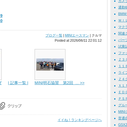
カメラ
通勤物語
BMW
9
0
ＷＩＬ
マクラ
関連グッ
ブログ一覧
|
MINIエースマン
| クルマ
パーツ 
Posted at 2026/06/11 22:01:12
試乗記 
ファッ
Ｚ３ ( 
１１８ｉ
ライフ 
Ｚ４クー
げ
| 記事一覧 |
MINI明石協賛 第2回 ... >>
Ｘ１ 
ＥＤＧＥ
ＰＳＰ
グルー
MINI
普通自
イイね！ランキングページへ
GSX25