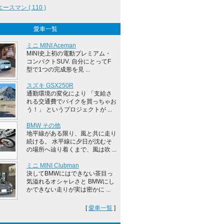
エースマン ( 110 )
愛車一覧
ミニ MINI Aceman
MINI史上初の電動プレミアム・
コンパクトSUV. 自分にとってF
型で1つの完成形を見 ...
スズキ GSX250R
通勤環境の変化により 「支給さ
れる交通費でバイクを買っちゃお
う！」 というプロジェクトが ...
BMW その他
地平線がある限り、風と共に走り
続ける。 水平線に夕日が沈むそ
の場所へ辿り着くまで、風は吹 ...
ミニ MINI Clubman
決してBMWにはできない茶目っ
気溢れるオシャレさと BMWにし
かできない走りが実は密かに ...
[
愛車一覧
]