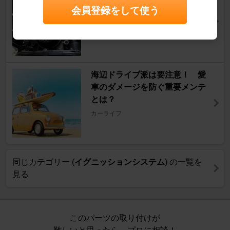
スプリンター
[E90系]
会員登録をして使う
barrysheeneさん
0
海辺ドライブ派は要注意！ 愛
車のダメージを防ぐ重要メンテ
とは？
カーライフ
同じカテゴリー (
イグニッションシステム
) の一覧を
見る
このパーツの取り付けが