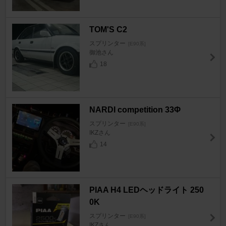
TOM'S C2
スプリンター
[E90系]
御池さん
18
NARDI competition 33Φ
スプリンター
[E90系]
IKZさん
14
PIAA H4 LEDヘッドライト 250
0K
スプリンター
[E90系]
IKZさん