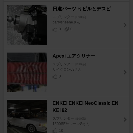
日進パーツ りビルとデスビ
スプリンター
[E90系]
barrysheeneさん
0
0
Apexi エアクリナー
スプリンター
[E90系]
サイクロン63さん
0
ENKEI ENKEI NeoClassic EN
KEI 92
スプリンター
[E90系]
1500SEサルーンGさん
18