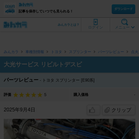
ダウンロード
記事を保存していつでも見られる！
みんカラとは？
ログイン
メニュー
みんカラ
車種別情報
トヨタ
スプリンター
パーツレビュー
点火
大光サービス リビルトデスビ
パーツレビュー
トヨタ スプリンター [E90系]
5
評価
購入価格
-
2025年9月4日
クリップ