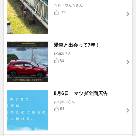
☆もーやん☆さん
168
愛車と出会って7年！
skyipuさん
62
8月6日 マツダ全面広告
yukijirouさん
64