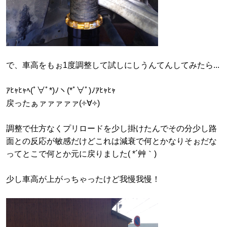
で、車高をもぉ1度調整して試しにしうんてんしてみたら...
ｱﾋｬﾋｬﾍ(ﾟ∀ﾟ*)ﾉヽ(*ﾟ∀ﾟ)ﾉｱﾋｬﾋｬ
戻ったぁァァァァァ(༓∀༓)
調整で仕方なくプリロードを少し掛けたんでその分少し路
面との反応が敏感だけどこれは減衰で何とかなりそぉだな
ってとこで何とか元に戻りました( *´艸｀)
少し車高が上がっちゃったけど我慢我慢！