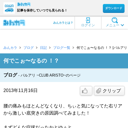
ダウンロード
記事を保存していつでも見られる！
みんカラとは？
ログイン
メニュー
みんカラ
ブログ
日記
ブログ一覧
何でこぉ〜なるの ！？ [パルアリ ~C
何でこぉ〜なるの ！？
ブログ
パルアリ ~CLUB ARISTO~のページ
2013年11月16日
クリップ
腰の痛みもほとんどなくなり、ちぃと気になってた右リア
から激しい底突きの原因調べてみました！
まずどんな症状だったかとゆぅと、