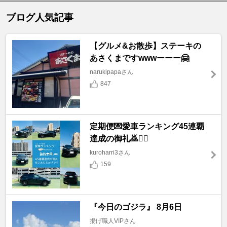
ブログ人気記事
【グルメ&お散歩】ステーキの
あさくまですwwwーーー🤗
narukipapaさん
847
定期便💌愛車ランキング45連覇
達成の御礼🙇🙇‍♀️
kuroharri3さん
159
『今日のゴジラ』 8月6日
揚げ職人VIPさん