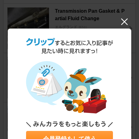
Transmission Pan Gasket & P
artial Fluid Change
エルグランド
[E51]
MaikeruZ30さん
5
0
ATF交換（AFW+)
エルグランド
[E51]
よたまんさん
9
1
ヘッドライト交換
エルグランド
[E51]
ｹﾝﾁｬﾝさん
23
会員登録をして使う