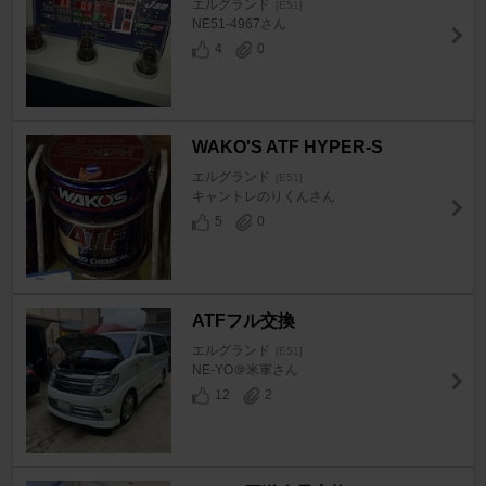
エルグランド
[E51]
NE51-4967さん
4
0
WAKO'S ATF HYPER-S
エルグランド
[E51]
キャントレのりくんさん
5
0
ATFフル交換
エルグランド
[E51]
NE-YO＠米軍さん
12
2