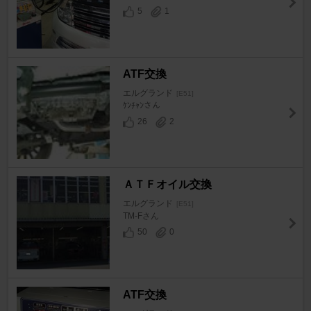
5
1
ATF交換
エルグランド
[E51]
ｹﾝﾁｬﾝさん
26
2
ＡＴＦオイル交換
エルグランド
[E51]
TM-Fさん
50
0
ATF交換