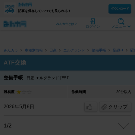
ダウンロード
記事を保存していつでも見られる！
みんカラとは？
ログイン
メニュー
みんカラ
車種別情報
日産
エルグランド
整備手帳
足廻り
駆
ATF交換
整備手帳
日産 エルグランド [E51]
難易度
作業時間
30分以内
2026年5月8日
クリップ
1/2