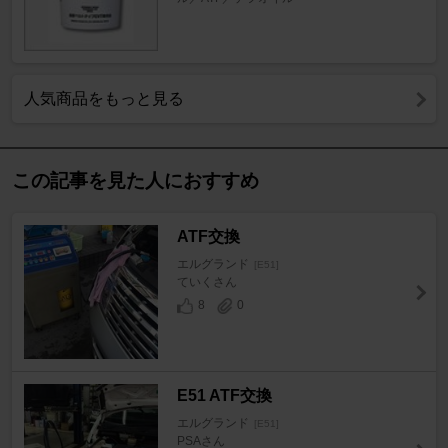
人気商品をもっと見る
この記事を見た人におすすめ
ATF交換
エルグランド
[E51]
ていくさん
8
0
E51 ATF交換
エルグランド
[E51]
PSAさん