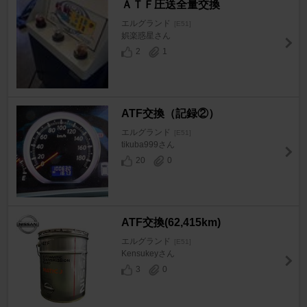
ＡＴＦ圧送全量交換
エルグランド
[E51]
娯楽惑星さん
2
1
ATF交換（記録②）
エルグランド
[E51]
tikuba999さん
20
0
ATF交換(62,415km)
エルグランド
[E51]
Kensukeyさん
3
0