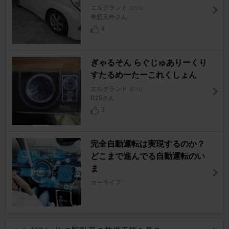
エルグランド
[E51]
奇想天外さん
8
ぎゃるそん らぐじゅありーくり
すたるめーたーこれくしょん
エルグランド
[E51]
R25さん
3
完全自動運転は実現するのか？
どこまで進んでる自動運転のい
ま
カーライフ