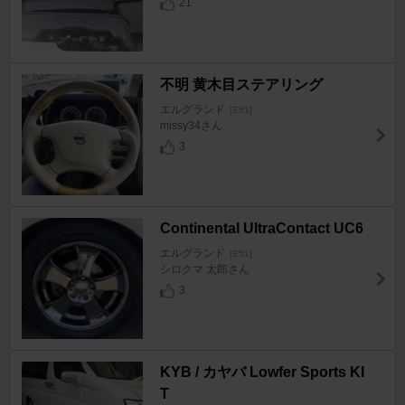
21
不明 黄木目ステアリング
エルグランド
[E51]
missy34さん
3
Continental UltraContact UC6
エルグランド
[E51]
シロクマ 太郎さん
3
KYB / カヤバ Lowfer Sports KI
T