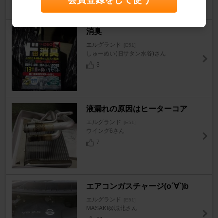
消臭
エルグランド
[E51]
しゅーめい(旧サタン水谷)さん
3
液漏れの原因はヒーターコア
エルグランド
[E51]
ウイング6さん
7
エアコンガスチャージ(o´∀`)b
エルグランド
[E51]
MASAKI@城北さん