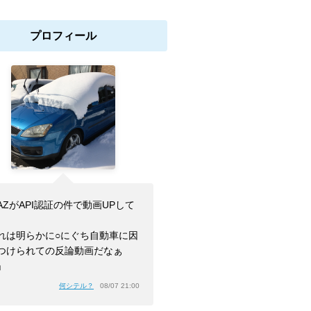
プロフィール
AZがAPI認証の件で動画UPして
。
れは明らかに○にぐち自動車に因
つけられての反論動画だなぁ
」
何シテル？
08/07 21:00