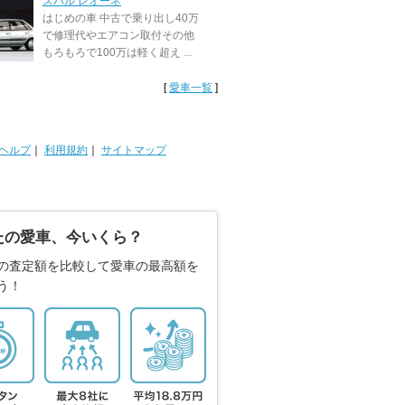
スバル レオーネ
はじめの車 中古で乗り出し40万
で修理代やエアコン取付その他
もろもろで100万は軽く超え ...
[
愛車一覧
]
ヘルプ
｜
利用規約
｜
サイトマップ
たの愛車、今いくら？
の査定額を比較して愛車の最高額を
う！