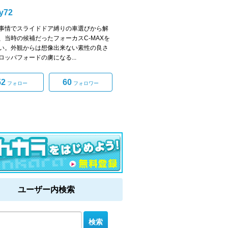
y72
事情でスライドドア縛りの車選びから解
、当時の候補だったフォーカスC-MAXを
い。外観からは想像出来ない素性の良さ
ロッパフォードの虜になる...
52
60
フォロー
フォロワー
ユーザー内検索