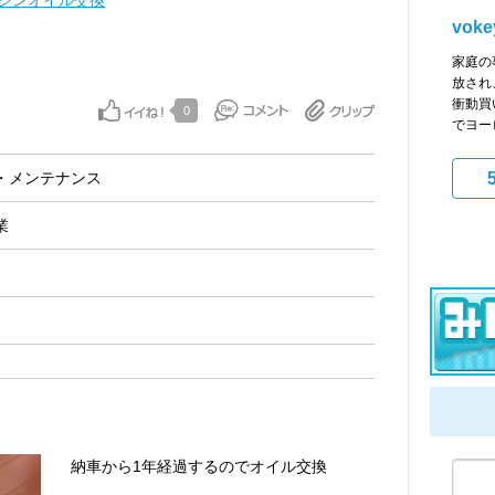
ジンオイル交換
voke
家庭の
放され
衝動買
0
でヨー
・メンテナンス
業
納車から1年経過するのでオイル交換