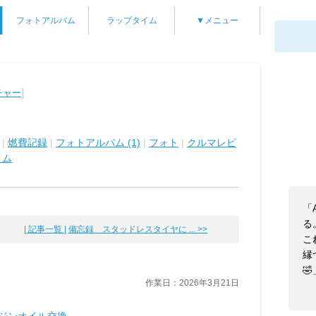
フォトアルバム
ラップタイム
▼メニュー
]
チャー
|
燃費記録
|
フォトアルバム (1)
|
フォト
|
クルマレビ
イム
「
る
| 記事一覧 |
備忘録 スタッドレスタイヤに ... >>
こ
縁
🤣
作業日：2026年3月21日