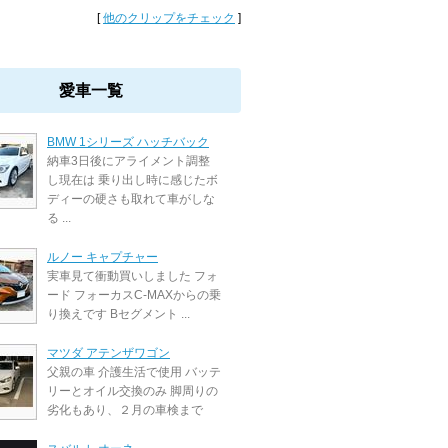
[
他のクリップをチェック
]
愛車一覧
BMW 1シリーズ ハッチバック
納車3日後にアライメント調整
し現在は 乗り出し時に感じたボ
ディーの硬さも取れて車がしな
る ...
ルノー キャプチャー
実車見て衝動買いしました フォ
ード フォーカスC-MAXからの乗
り換えです Bセグメント ...
マツダ アテンザワゴン
父親の車 介護生活で使用 バッテ
リーとオイル交換のみ 脚周りの
劣化もあり、２月の車検まで