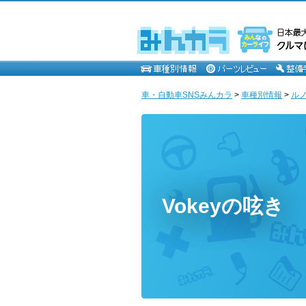
車・自動車SNSみんカラ
>
車種別情報
>
ル
Vokeyの呟き