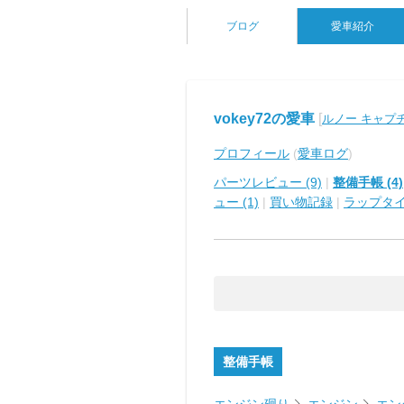
ブログ
愛車紹介
vokey72の愛車
[
ルノー キャプ
プロフィール
(
愛車ログ
)
パーツレビュー (9)
|
整備手帳 (4)
ュー (1)
|
買い物記録
|
ラップタ
整備手帳