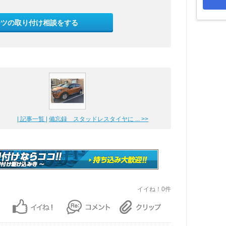
ーツの取り付け相談をする
| 記事一覧 |
備忘録 スタッドレスタイヤに ... >>
イイね！0件