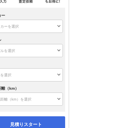
カー
ル
距離（km）
見積りスタート