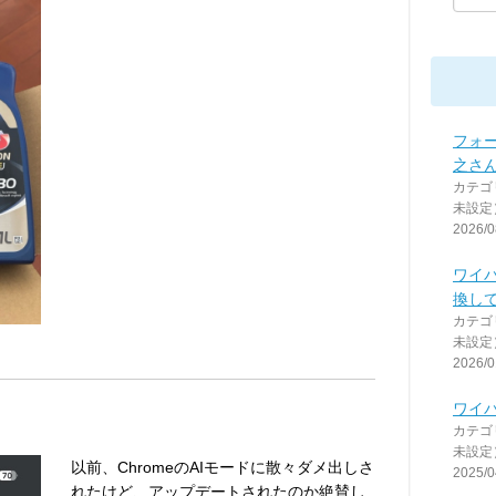
フォ
之さ
カテゴ
未設定
2026/0
ワイ
換し
カテゴ
未設定
2026/0
ワイ
カテゴ
未設定
以前、ChromeのAIモードに散々ダメ出しさ
2025/0
れたけど、アップデートされたのか絶賛し