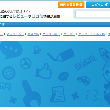
ノー
>
キャプチャー
>
整備手帳
>
エンジン廻り
>
エンジン
>
エンジンオイル交換
>