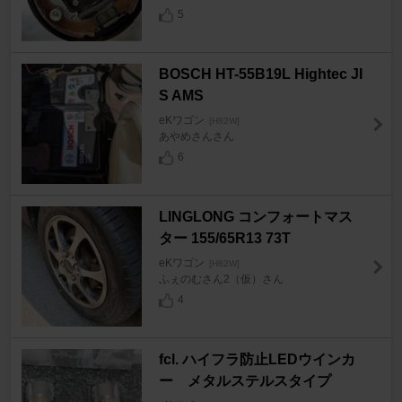
5
BOSCH HT-55B19L Hightec JI
S AMS
eKワゴン
[H82W]
あやめさんさん
6
LINGLONG コンフォートマス
ター 155/65R13 73T
eKワゴン
[H82W]
ふぇのむさん2（仮）さん
4
fcl. ハイフラ防止LEDウインカ
ー メタルステルスタイプ