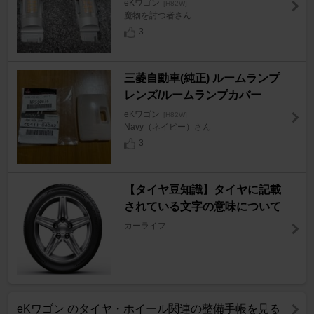
eKワゴン
[H82W]
魔物を討つ者さん
3
三菱自動車(純正) ルームランプ
レンズ/ルームランプカバー
eKワゴン
[H82W]
Navy（ネイビー）さん
3
【タイヤ豆知識】タイヤに記載
されている文字の意味について
カーライフ
eKワゴン のタイヤ・ホイール関連の整備手帳を見る