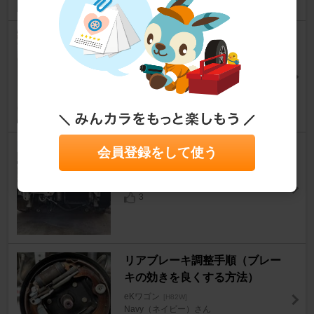
ブレーキフルード交換手順（ブ
レーキエア抜き）
eKワゴン
[H82W]
Navy（ネイビー）さん
3
グリル/フロントバンパー交換
会員登録をして使う
eKワゴン
[H82W]
魔物を討つ者さん
3
リアブレーキ調整手順（ブレー
キの効きを良くする方法）
eKワゴン
[H82W]
Navy（ネイビー）さん