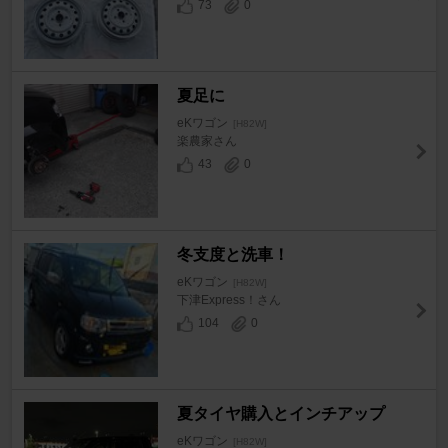
73
0
夏足に
eKワゴン
[H82W]
楽農家さん
43
0
冬支度と洗車！
eKワゴン
[H82W]
下津Express！さん
104
0
夏タイヤ購入とインチアップ
eKワゴン
[H82W]