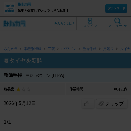
ダウンロード
記事を保存していつでも見られる！
みんカラとは？
ログイン
メニュー
みんカラ
車種別情報
三菱
eKワゴン
整備手帳
足廻り
タイヤ
夏タイヤを新調
整備手帳
三菱 eKワゴン [H82W]
難易度
作業時間
30分以内
2026年5月12日
クリップ
1/1