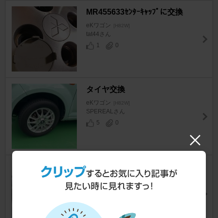
MR455633ｾﾝﾀｰｷｬｯﾌﾟに交換
eKワゴン
[H82W]
tat44さん
1
0
タイヤ交換
eKワゴン
[H82W]
SPEREALさん
5
0
エアコンフィルター交換
eKワゴン
[H82W]
beaver@vivaさん
4