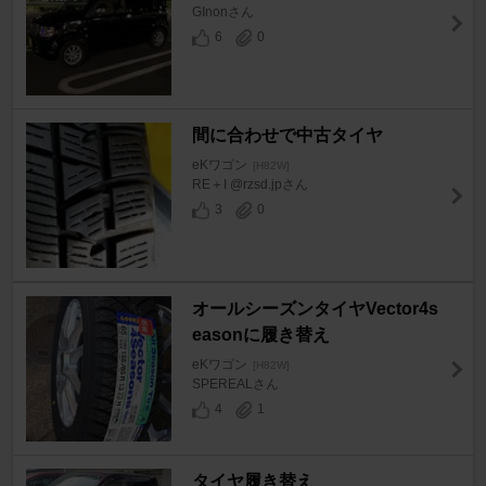
GInonさん
6
0
間に合わせで中古タイヤ
eKワゴン
[H82W]
RE＋I @rzsd.jpさん
3
0
オールシーズンタイヤVector4s
easonに履き替え
eKワゴン
[H82W]
SPEREALさん
4
1
タイヤ履き替え