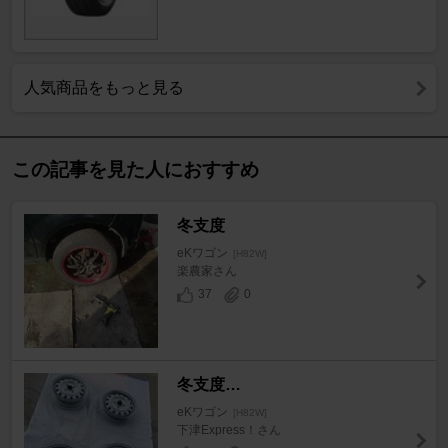
人気商品をもっと見る
この記事を見た人におすすめ
冬支度
eKワゴン
[H82W]
楽農家さん
37
0
冬支度…
eKワゴン
[H82W]
下津Express！さん