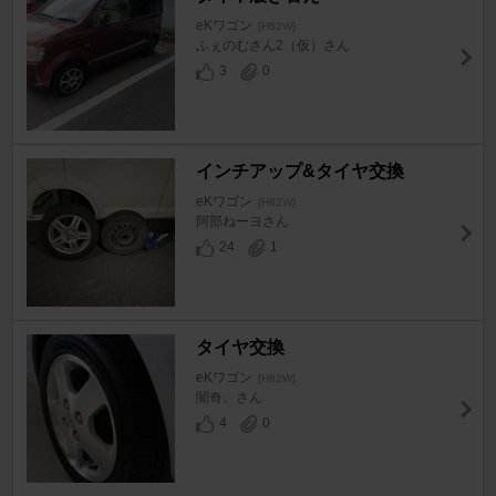
eKワゴン
[H82W]
ふぇのむさん2（仮）さん
3
0
インチアップ&タイヤ交換
eKワゴン
[H82W]
阿部ねーヨさん
24
1
タイヤ交換
eKワゴン
[H82W]
闇奇。さん
4
0