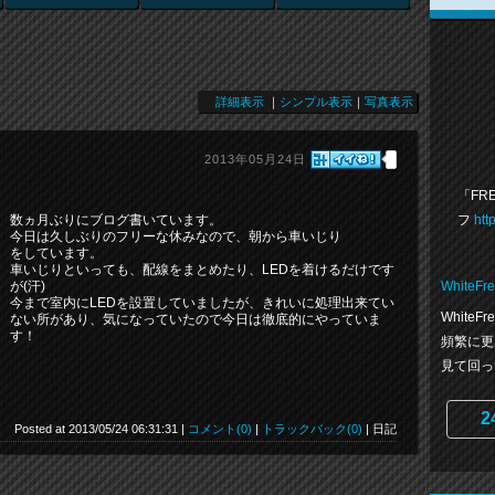
詳細表示
｜
シンプル表示
｜
写真表示
2013年05月24日
「FRE
フ
htt
数ヵ月ぶりにブログ書いています。
今日は久しぶりのフリーな休みなので、朝から車いじり
をしています。
車いじりといっても、配線をまとめたり、LEDを着けるだけです
WhiteFr
が(汗)
今まで室内にLEDを設置していましたが、きれいに処理出来てい
White
ない所があり、気になっていたので今日は徹底的にやっていま
す！
頻繁に更
見て回っ
2
Posted at 2013/05/24 06:31:31 |
コメント(0)
|
トラックバック(0)
| 日記