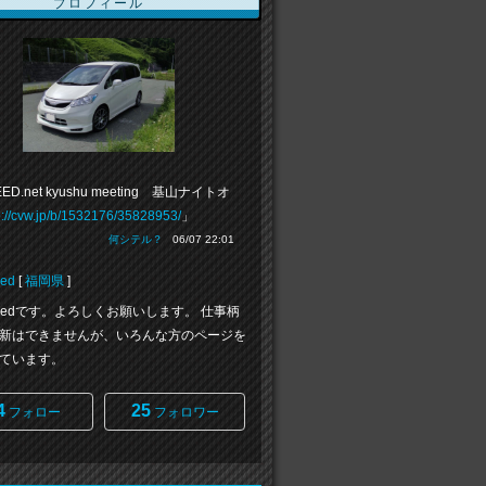
プロフィール
ED.net kyushu meeting 基山ナイトオ
p://cvw.jp/b/1532176/35828953/
」
何シテル？
06/07 22:01
eed
[
福岡県
]
Freedです。よろしくお願いします。 仕事柄
新はできませんが、いろんな方のページを
ています。
4
25
フォロー
フォロワー