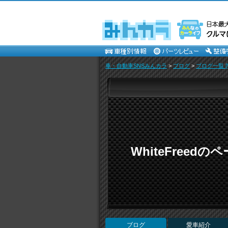
車・自動車SNSみんカラ
>
ブログ
>
ブログ一覧 [Wh
WhiteFreedの
ブログ
愛車紹介