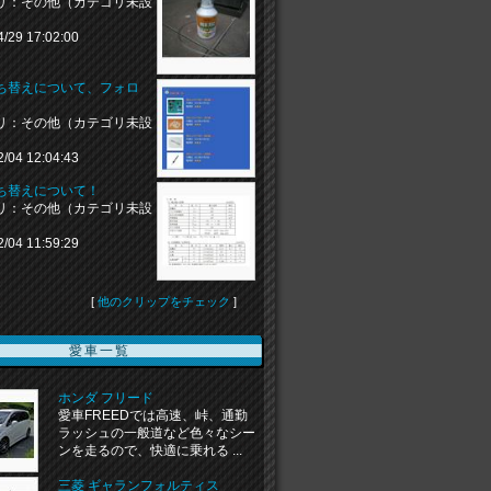
リ：その他（カテゴリ未設
4/29 17:02:00
打ち替えについて、フォロ
リ：その他（カテゴリ未設
2/04 12:04:43
打ち替えについて！
リ：その他（カテゴリ未設
2/04 11:59:29
[
他のクリップをチェック
]
愛車一覧
ホンダ フリード
愛車FREEDでは高速、峠、通勤
ラッシュの一般道など色々なシー
ンを走るので、快適に乗れる ...
三菱 ギャランフォルティス