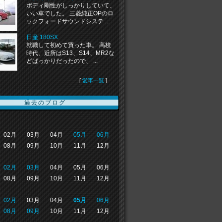
ボディ剛性がしっかりしていて、
いい車でした。 三菱純正OPのロ
ックフォードサウンドシステ ...
日産 180SX
就職して初めて買った車。 高校
時代、近所はS13、S14、MR2な
どばっかりだったので、 ...
[
愛車一覧
]
過去のブログ
02月
03月
04月
05月
06月
08月
09月
10月
11月
12月
02月
03月
04月
05月
06月
08月
09月
10月
11月
12月
02月
03月
04月
05月
06月
08月
09月
10月
11月
12月