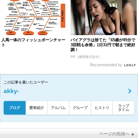
人馬一体のフィッシュボーンチャー
バイアグラは捨てた「65歳が45分で
ト
3回戦も余裕」1日31円で朝まで絶好
調！
PR（健商株式会社）
Recommended by
この記事を書いたユーザー
akky-
ラップ
ブログ
愛車紹介
アルバム
グループ
ヒストリ
タイム
ページの先頭へ ▲