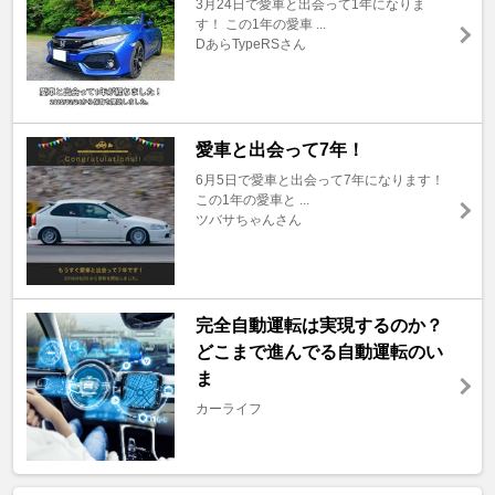
3月24日で愛車と出会って1年になりま
す！ この1年の愛車 ...
DあらTypeRSさん
愛車と出会って7年！
6月5日で愛車と出会って7年になります！
この1年の愛車と ...
ツバサちゃんさん
完全自動運転は実現するのか？
どこまで進んでる自動運転のい
ま
カーライフ