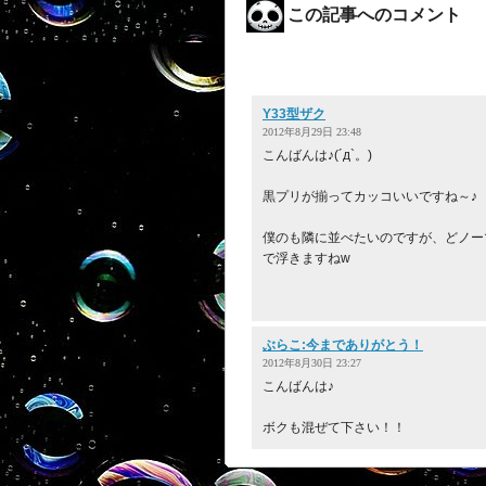
この記事へのコメント
Y33型ザク
2012年8月29日 23:48
こんばんは♪(´д`。)
黒プリが揃ってカッコいいですね～♪
僕のも隣に並べたいのですが、どノー
で浮きますねw
ぶらこ:今までありがとう！
2012年8月30日 23:27
こんばんは♪
ボクも混ぜて下さい！！