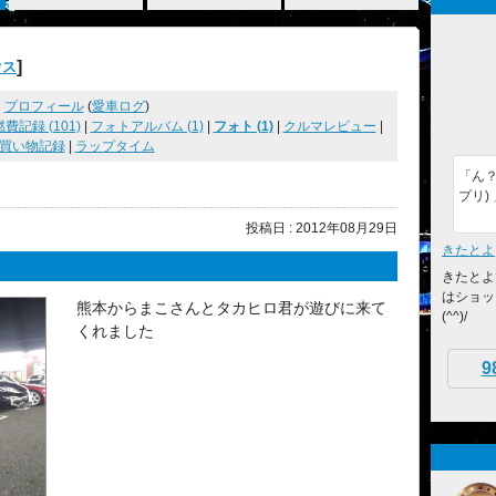
]
ウス
プロフィール
(
愛車ログ
)
燃費記録 (101)
|
フォトアルバム (1)
|
フォト (1)
|
クルマレビュー
|
買い物記録
|
ラップタイム
「ん
プリ)
投稿日 : 2012年08月29日
きたとよ
きたとよ
はショッ
熊本からまこさんとタカヒロ君が遊びに来て
(^^)/
くれました
9