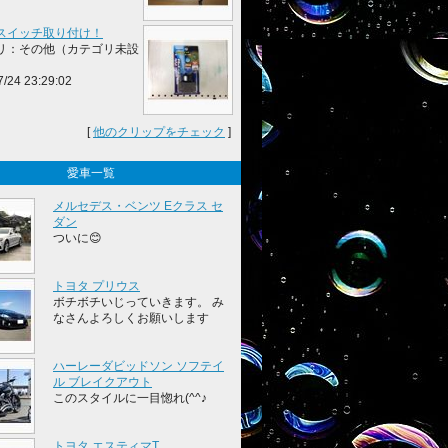
スイッチ取り付け！
リ：その他（カテゴリ未設
7/24 23:29:02
[
他のクリップをチェック
]
愛車一覧
メルセデス・ベンツ Eクラス セ
ダン
ついに😊
トヨタ プリウス
ボチボチいじっていきます。 み
なさんよろしくお願いします
ハーレーダビッドソン ソフテイ
ル ブレイクアウト
このスタイルに一目惚れ(^^♪
トヨタ エスティマT