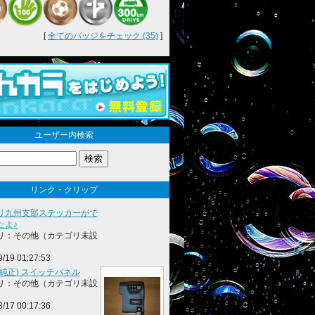
[
全てのバッジをチェック (35)
]
ユーザー内検索
リンク・クリップ
リ九州支部ステッカーがで
たよ♪
リ：その他（カテゴリ未設
9/19 01:27:53
(純正) スイッチパネル
リ：その他（カテゴリ未設
8/17 00:17:36