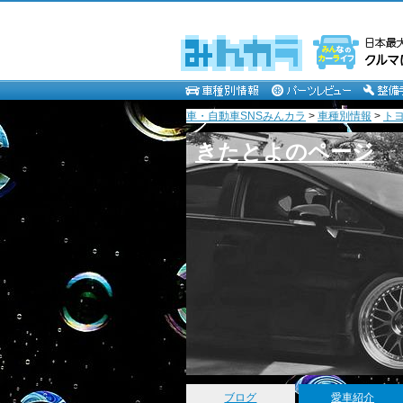
車・自動車SNSみんカラ
>
車種別情報
>
ト
きたとよのページ
ブログ
愛車紹介