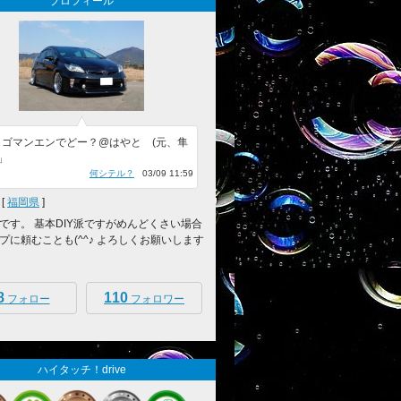
プロフィール
？ゴマンエンでどー？@はやと (元、隼
 」
何シテル？
03/09 11:59
[
福岡県
]
です。 基本DIY派ですがめんどくさい場合
プに頼むことも(^^♪ よろしくお願いします
8
110
フォロー
フォロワー
ハイタッチ！drive