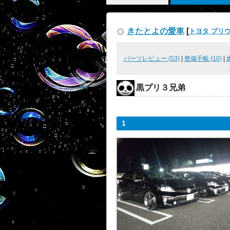
きたとよの愛車
[
トヨタ プリ
パーツレビュー (53)
|
整備手帳 (10)
|
黒プリ３兄弟
1