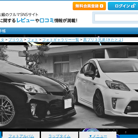
ヨタ
>
プリウス
>
フォト
>
フォトギャラリー一覧
>
黒プリ３兄弟 [きたとよ]
フォトアルバム
ラップタイム
▼メニュー