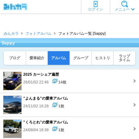
ログイン
メニュー
みんカラ
フォトアルバム
フォトアルバム一覧 [Sappy]
Sappy
ラップ
ブログ
愛車紹介
アルバム
グループ
ヒストリ
タイム
2025 カーシェア遍歴
26/01/02 22:46
14枚
"よんまる"の愛車アルバム
24/11/02 16:28
1枚
"くろとれ"の愛車アルバム
24/08/04 18:38
1枚