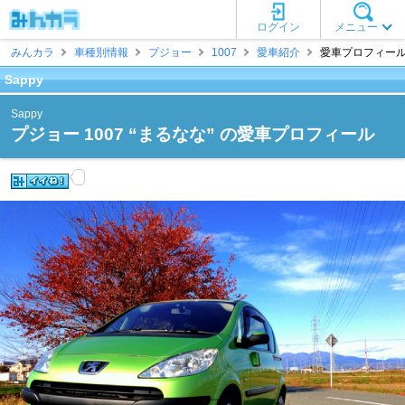
ログイン
メニュー
みんカラ
車種別情報
プジョー
1007
愛車紹介
愛車プロフィール [
Sappy
Sappy
プジョー 1007 “まるなな” の愛車プロフィール