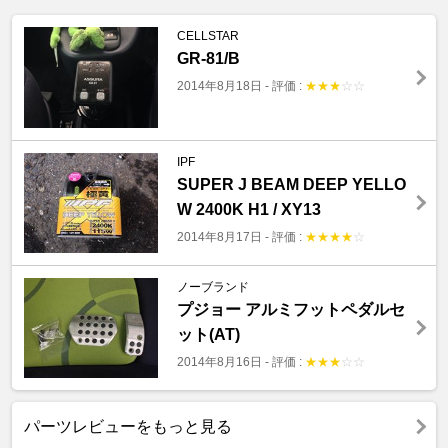
CELLSTAR
GR-81/B
2014年8月18日
-
評価 :
★
★
★
☆
☆
IPF
SUPER J BEAM DEEP YELLO
W 2400K H1 / XY13
2014年8月17日
-
評価 :
★
★
★
★
☆
ノーブランド
プジョー アルミフットペダルセ
ット(AT)
2014年8月16日
-
評価 :
★
★
★
☆
☆
パーツレビューをもっと見る