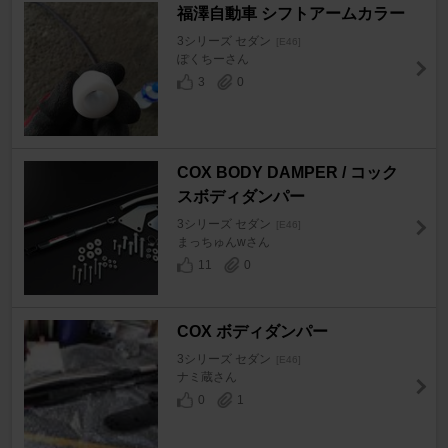
福澤自動車 シフトアームカラー
3シリーズ セダン
[E46]
ぽくちーさん
3
0
COX BODY DAMPER / コック
スボディダンパー
3シリーズ セダン
[E46]
まっちゅんwさん
11
0
COX ボディダンパー
3シリーズ セダン
[E46]
ナミ蔵さん
0
1