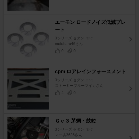
エーモン ロードノイズ低減プレ
ート
3シリーズ セダン
[E46]
motoharu46さん
0
0
cpm ロアレインフォースメント
3シリーズ セダン
[E46]
ストーミーブルーマイカさん
4
0
Ｇｅ３ 茅蜩・鼓粒
3シリーズ セダン
[E46]
マー坊3636さん