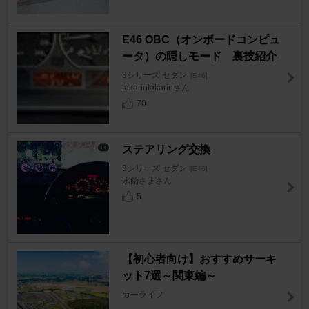
E46 OBC（オンボードコンピュ
ータ）の隠しモード 裏技紹介
3シリーズ セダン
[E46]
takarintakarinさん
70
ステアリング交換
3シリーズ セダン
[E46]
水飴さまさん
5
【初心者向け】おすすめサーキ
ット7選～関東編～
カーライフ