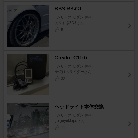
BBS RS-GT
3シリーズ セダン
[E46]
ありす@ZD8さん
5
Creator C110+
3シリーズ セダン
[E46]
夕焼けスライダーさん
32
ヘッドライト本体交換
3シリーズ セダン
[E46]
golgoyukippeさん
11