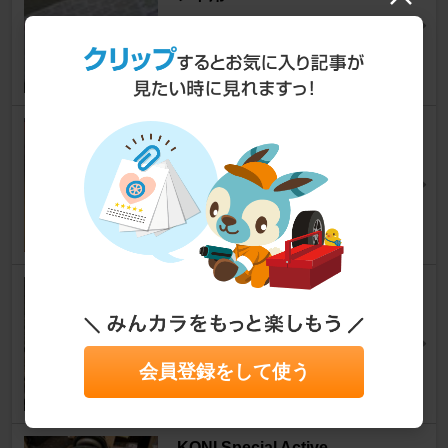
3シリーズ セダン
[E46]
usitoko@E46 AV22さん
3
0
a/tack BMW E46 スピーカーア
タッチメント AT-109
3シリーズ セダン
[E46]
alloroさん
15
WAKO'S GM-T / ガスケットメ
イク
3シリーズ セダン
[E46]
夕焼けスライダーさん
会員登録をして使う
19
KONI Special Active