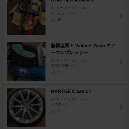
3シリーズ セダン
[E46]
ひろあき！さん
26
藤原産業 E-Value E-Value エア
ーコンプレッサー
3シリーズ セダン
[E46]
支部長@BPさん
3
HARTGE Classic Ⅱ
3シリーズ セダン
[E46]
@信者さん
22