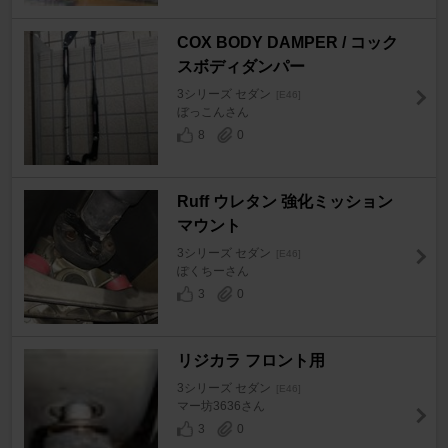
COX BODY DAMPER / コック
スボディダンパー
3シリーズ セダン
[E46]
ぼっこんさん
8
0
Ruff ウレタン 強化ミッション
マウント
3シリーズ セダン
[E46]
ぽくちーさん
3
0
リジカラ フロント用
3シリーズ セダン
[E46]
マー坊3636さん
3
0