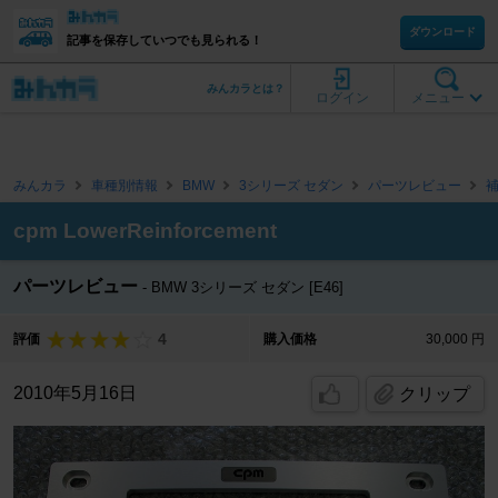
ダウンロード
記事を保存していつでも見られる！
みんカラとは？
ログイン
メニュー
みんカラ
車種別情報
BMW
3シリーズ セダン
パーツレビュー
cpm LowerReinforcement
パーツレビュー
BMW 3シリーズ セダン [E46]
4
評価
購入価格
30,000 円
2010年5月16日
クリップ