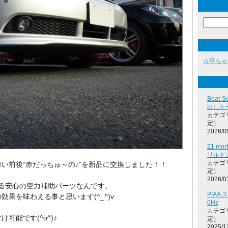
☆平ちゃ
Beat
出しケー
カテゴ
定）
2026/0
Z1 mo
リルド
カテゴ
い前後“赤だっちゅ～の♪”を新品に交換しました！！
定）
2026/0
きる安心の空力補助パーツなんです。
PIAA
果を味わえる事と思います(^_^)v
0Hz
カテゴ
可能です(^o^)♪
定）
2025/1