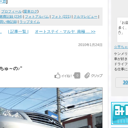
]
ーガ
プロフィール
(
愛車ログ
)
燃費記録 (234)
|
フォトアルバム
|
フォト (221)
|
クルマレビュー
|
買い物記録
|
ラップタイム
「お
多く
.
| 記事一覧 |
オートステイ・マルヤ 南極 ... >>
✋️」
2010年1月24日
☆平ちゃ
ケンメリ
車が好き
ドライフ
ちゅ～の♪”
る仕事に就
0
30