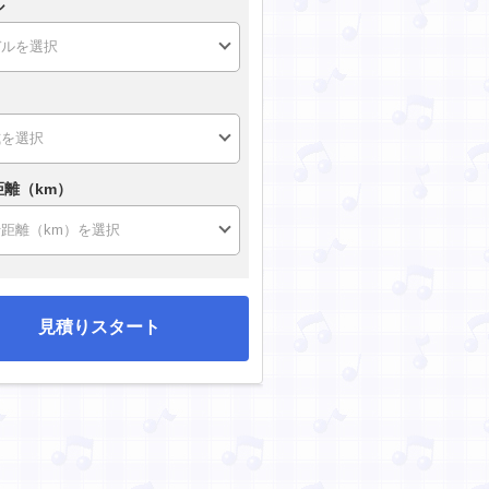
ル
距離（km）
見積りスタート