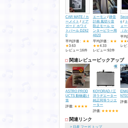
CAR MATE / カ
エーモン
/
静音
Seco
ーメイト
/
ドア
計画 風切り音
e
/
ト
ガード ホワイ
防止モール セ
ォー
トパール DZ42
ンターピラー用
（カ
0
4820
平均
平均評価 :
★★
平均評価 :
★★
★★
★
3.63
★★
4.33
レビ
レビュー:16件
レビュー:92件
関連レビューピックアップ
ASTRO PROD
KOYORAD / 江
ENKE
UCTS 動物避け
洋ラヂエーター
NT0
笛
純正同等ラジエ
評価
ーター
評価:
★★★★
評価:
★★★★★
関連リンク
> 日産 フーガ トップ