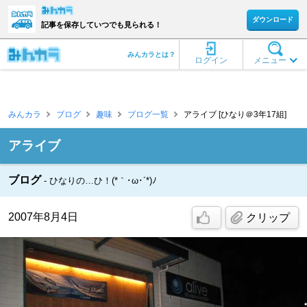
ダウンロード
記事を保存していつでも見られる！
みんカラとは？
ログイン
メニュー
みんカラ
ブログ
趣味
ブログ一覧
アライブ [ひなり＠3年17組]
アライブ
ブログ
ひなりの…ひ！(*｀･ω･´*)ﾉ
2007年8月4日
クリップ