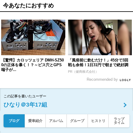
今あなたにおすすめ
【驚愕】カロッツェリア DMH-SZ50
「風俗前に飲むだけ！」45分で3回
0の正体を暴く！？～ビス穴とGPS
戦も余裕！1日31円で朝まで絶好調
端子が...
PR（健商株式会社）
Recommended by
この記事を書いたユーザー
ひなり＠3年17組
ラップ
ブログ
愛車紹介
アルバム
グループ
ヒストリ
タイム