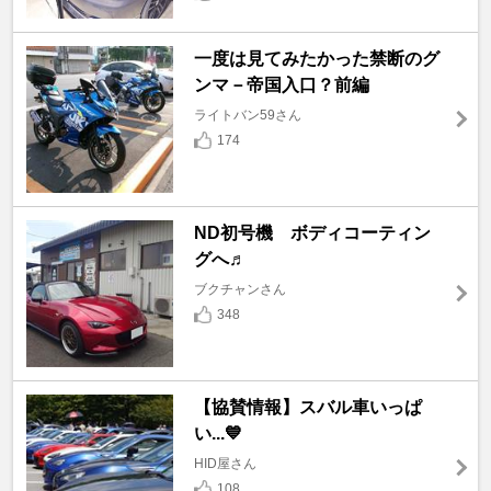
一度は見てみたかった禁断のグ
ンマ－帝国入口？前編
ライトバン59さん
174
ND初号機 ボディコーティン
グへ♬
ブクチャンさん
348
【協賛情報】スバル車いっぱ
い...💙
HID屋さん
108