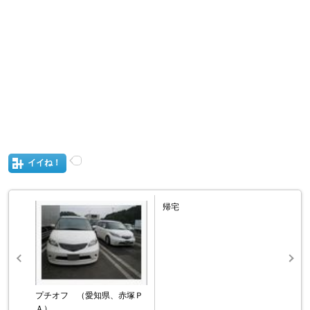
イイね！
帰宅
プチオフ （愛知県、赤塚Ｐ
Ａ）