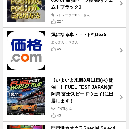
000 or 樹脂パーツ復活剤 フェ
ムトブラック】
青いトレーラーNo.IIIさん
227
気になる車・・・(^^)1535
よっさん６３さん
45
【いよいよ来週8月11日(火) 開
催！】FUEL FEST JAPAN(静
岡県 富士スピードウェイ)に出
展します！
VALENTIさん
43
門司港ネオクラSpecial Selecti