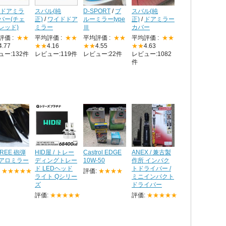
ドアミラ
スバル(純
D-SPORT
/
ブ
スバル(純
バー(チェ
正)
/
ワイドドア
ルーミラーtype
正)
/
ドアミラー
レッド)
ミラー
Ⅲ
カバー
評価 :
★★
平均評価 :
★★
平均評価 :
★★
平均評価 :
★★
4.77
★★
4.16
★★
4.55
★★
4.63
ュー:132件
レビュー:119件
レビュー:22件
レビュー:1082
件
FREE 砲弾
HID屋 / トレー
Castrol EDGE
ANEX / 兼古製
アロミラー
ディングトレー
10W-50
作所 インパク
ド LEDヘッド
トドライバー /
:
★★★★★
評価:
★★★★
ライト Qシリー
ミニインパクト
ズ
ドライバー
評価:
★★★★★
評価:
★★★★★