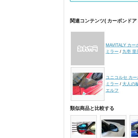
関連コンテンツ
( カーボンドア
MAVITALY カ
ミラー
/
九壱 里
ユニコルセ カ
ミラー
/
大人の
エルフ
類似商品と比較する