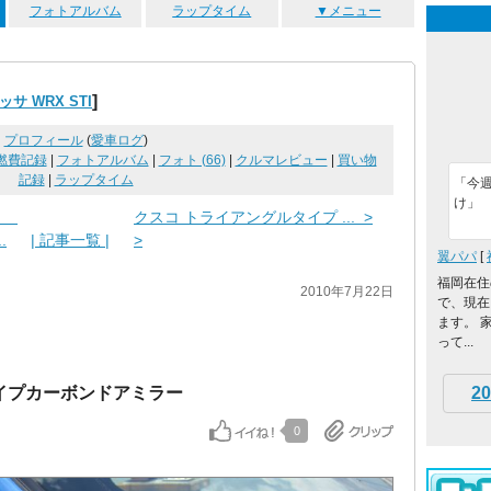
フォトアルバム
ラップタイム
▼メニュー
]
サ WRX STI
プロフィール
(
愛車ログ
)
燃費記録
|
フォトアルバム
|
フォト (66)
|
クルマレビュー
|
買い物
記録
|
ラップタイム
「今
け」
ＭＳ
クスコ トライアングルタイプ ... >
..
| 記事一覧 |
>
翼パパ
[
福岡在住
2010年7月22日
で、現在イ
ます。 
って...
20
タイプカーボンドアミラー
0