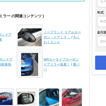
年式
ミラー の関連コンテンツ )
ノーブランド リアルカー
走行
ーボンドア
ボン・ドアミラ ...
/
わく
美
わくランド
ーボンドア
WRカータイプカーボン
秘密基地
ドアミラー装着！
/
翼パ
パ