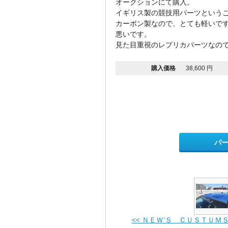
オークションにて購入。
イギリス製の競技用パーツという
カーボン製なので、とても軽いで
悪いです。
見た目重視のレプリカパーツなの
購入価格
38,600 円
パ
<< ＮＥＷ’Ｓ ＣＵＳＴＵ