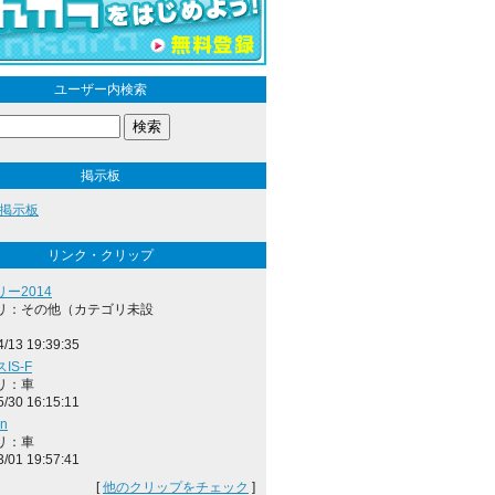
ユーザー内検索
掲示板
掲示板
リンク・クリップ
ー2014
リ：その他（カテゴリ未設
4/13 19:39:35
IS-F
リ：車
5/30 16:15:11
on
リ：車
3/01 19:57:41
[
他のクリップをチェック
]