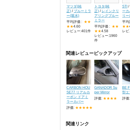
マツダ(純
トヨタ(純
STI
/
正)
/
ブルーミラ
正)
/
レインクリ
ーカ
ー(親水)
アリングブルー
リー
ミラー
平均評価 :
★★
平均
★★
4.60
平均評価 :
★★
★★
レビュー:401件
★★
4.58
レビ
レビュー:1960
件
関連レビューピックアップ
CARBON HOU
GANADOR Su
BE 
SE77 リアルカ
per Mirror
型エ
ーボン ドアミ
評価:
★★★★
評価
ラーカバー
評価:
★★★★★
関連リンク