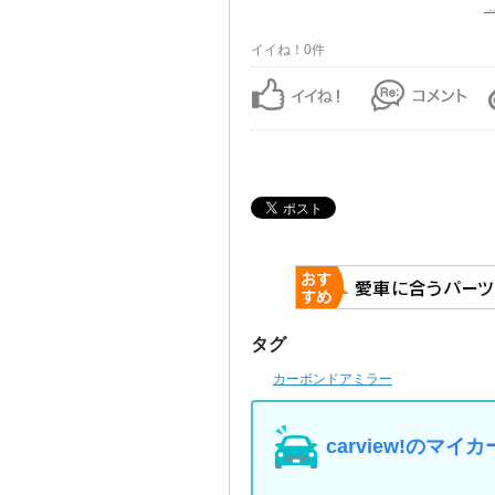
.
イイね！0件
タグ
カーボンドアミラー
carview!の