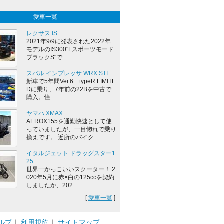
愛車一覧
レクサス IS
2021年9/9に発表された2022年
モデルのIS300"Fスポーツモード
ブラックS"で ...
スバル インプレッサ WRX STI
新車で5年間Ver.6 typeR LIMITE
Dに乗り、7年前の22Bを中古で
購入。憧 ...
ヤマハ XMAX
AEROX155を通勤快速として使
っていましたが、一目惚れで乗り
換えです。 近所のバイク ...
イタルジェット ドラッグスター1
25
世界一かっこいいスクーター！ 2
020年5月に赤×白の125ccを契約
しましたか、202 ...
[
愛車一覧
]
ルプ
｜
利用規約
｜
サイトマップ