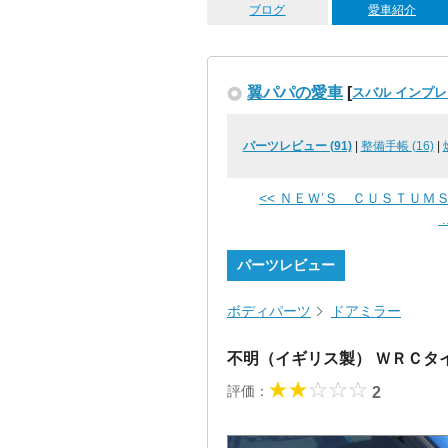
ブログ
愛車紹介
翼パパの愛車
[
スバル インプレッ
パーツレビュー (91)
|
整備手帳 (16)
|
<< ＮＥＷ’Ｓ ＣＵＳＴＵ
.
パーツレビュー
ボディパーツ
ドアミラー
不明（イギリス製） ＷＲＣ
評価：
2