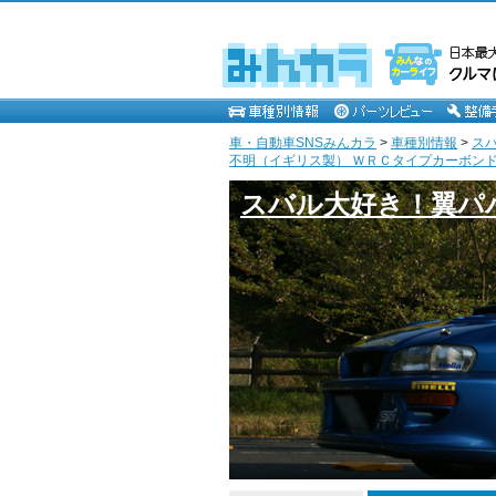
車・自動車SNSみんカラ
>
車種別情報
>
ス
不明（イギリス製） ＷＲＣタイプカーボンドア
スバル大好き！翼パ