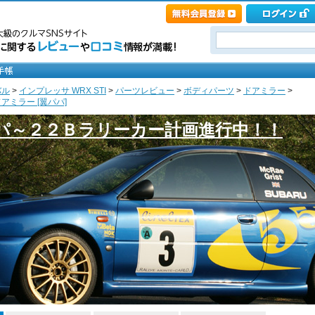
バル
>
インプレッサ WRX STI
>
パーツレビュー
>
ボディパーツ
>
ドアミラー
>
ミラー [翼パパ]
パ～２２Ｂラリーカー計画進行中！！