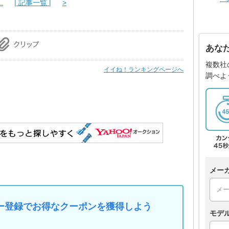
..
| 記事一覧 |
>
あな
複数社
イイね！ランキングページへ
調べよ
メー
マイカー登録でお得なクーポンを獲得しよう
モデ