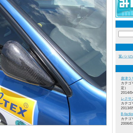
翼パパの
唐津ラリ
カテゴ
定）
2014/0
レクサス
カテゴ
2013/0
B-facti
カテゴ
2006/0