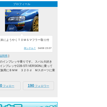
プロフィール
週末にようやくＴＯＭＳマフラー取り付
何シテル？
04/08 15:07
福岡県
]
のインプレッサ乗りです。 スバル大好き
ンプレッサ22B-STi VERSIONに乗って
家族用にＢＭＷ ３２０ｄ Ｍスポーツに乗
0
190
フォロー
フォロワー