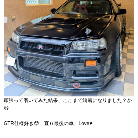
頑張って磨いてみた結果、ここまで綺麗になりました？か
😆
GTR仕様好き😍 直６最後の車、Love♥️