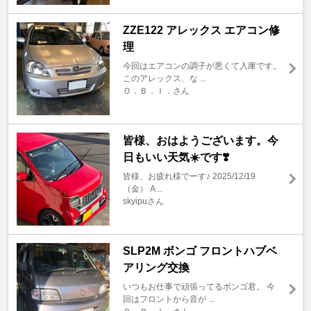
ZZE122 アレックス エアコン修
理
今回はエアコンの調子が悪くて入庫です。
このアレックス、な ...
Ｏ．Ｂ．Ｉ．さん
皆様、おはようございます。今
日もいい天気☀️です❣️
皆様、お疲れ様でーす♪ 2025/12/19
（金） A ...
skyipuさん
SLP2M ボンゴ フロントハブベ
アリング交換
いつもお仕事で頑張ってるボンゴ君。 今
回はフロントから音が ...