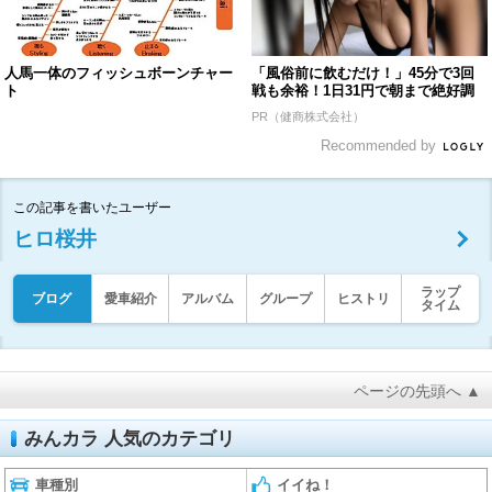
人馬一体のフィッシュボーンチャー
「風俗前に飲むだけ！」45分で3回
ト
戦も余裕！1日31円で朝まで絶好調
PR（健商株式会社）
Recommended by
この記事を書いたユーザー
ヒロ桜井
ラップ
ブログ
愛車紹介
アルバム
グループ
ヒストリ
タイム
ページの先頭へ ▲
みんカラ 人気のカテゴリ
車種別
イイね！