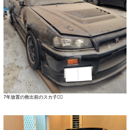
7年放置の救出前のスカ子😵‍💫