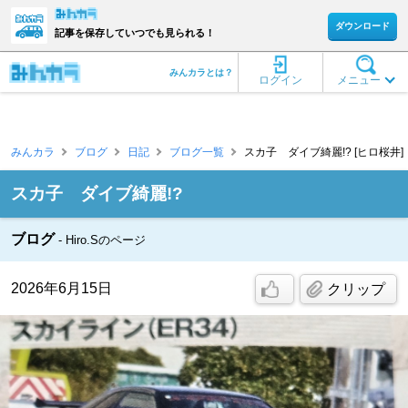
ダウンロード
記事を保存していつでも見られる！
みんカラとは？
ログイン
メニュー
みんカラ
ブログ
日記
ブログ一覧
スカ子 ダイブ綺麗!? [ヒロ桜井]
スカ子 ダイブ綺麗!?
ブログ
Hiro.Sのページ
2026年6月15日
クリップ