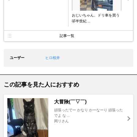
おじいちゃん、ドリ車を買う
🤣半世紀 ...
記事一覧
ユーザー
ヒロ桜井
この記事を見た人におすすめ
大冒険(￣▽￣)
頑張ったでー かなり かーなーり 頑張った
でよ な ...
岡リさん