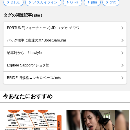
D1SL
34スカイライン
GT-R
jdm
drift
タグの関連記事
( jdm )
FORTUNE(フォーチューン) JD .../ デカ-チワワ
バック標準に友達の車/ BoostSamurai
納車時から…/ Lowlyfe
Explore Sapporo/ ショタ郎
BRIDE 旧規格→レカロベース/ m/s
今あなたにおすすめ