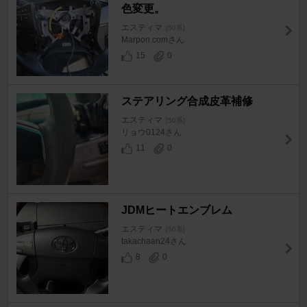
色変更。
エスティマ
[50系]
Marpon.comさん
15
0
ステアリング合成皮革補修
エスティマ
[50系]
リョウ0124さん
11
0
JDMヒートエンブレム
エスティマ
[50系]
takachaan24さん
8
0