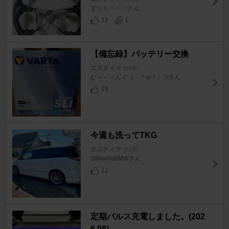
まっく＾＾；さん
12
1
【備忘録】バッテリー交換
エスティマ
[50系]
む～～～ん ⊂（ ＾ω＾）⊃さん
19
今週も洗ってTKG
エスティマ
[50系]
WilliamsBMWさん
11
定期パルス充電しました。(202
6.08)