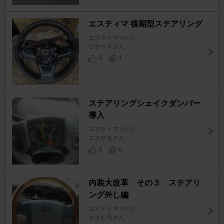
エスティマ 後期型ステアリング
エスティマ
[50系]
ビターズさん
9
1
ステアリングシェイクダンパー
導入
エスティマ
[50系]
エスやるさん
0
0
内装大改革 その３ ステアリ
ング外し編
エスティマ
[50系]
おさむ号さん