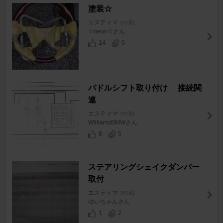
塗装☆
エスティマ
[50系]
☆neon☆さん
14
0
パドルシフト取り付け 接続関
連
エスティマ
[50系]
WilliamsBMWさん
8
5
ステアリングシェイクダンパー
取付
エスティマ
[50系]
ゆいちゃんさん
1
2