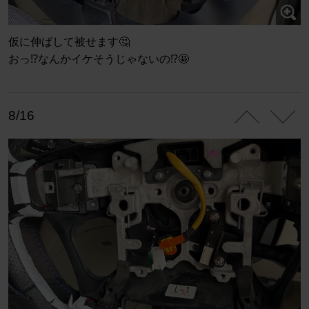
仮に伸ばして被せます🤔
おっ⁉️なんかイケそうじゃないの⁉️🤩
8/16