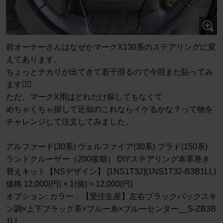
前オーナーさんはなぜかマークX130系のステアリングに変
えてあります。
ちょっとテカリが出てきて若干滑るので今回また貼ってみ
ます😵‍💫
ただ、マークX用はどれだけ探してもなくて
めちゃくちゃ探して近似のこれならイケるかな？って物を
チャレンジして注文してみました。
アルファード(30系) ヴェルファイア(30系) プラド(150系)
ランドクルーザー（200後期） DIYステアリング本革巻き
替えキット【NSデザイン】 [1NS1T32](1NS1T32-B3B1LL)
価格 12,000(円) × 1(個) = 12,000(円)
オプション: カラー：【受注生産】左右ブラックバックスキ
ン調×上下ブラック革×ブルー糸×ブルーセンター__S-ZB3B
1LL__