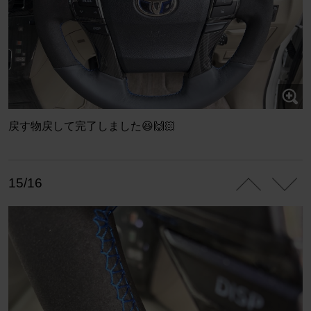
戻す物戻して完了しました😆🙌🏻
15/16