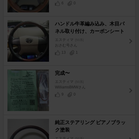
6
0
ハンドル牛革編み込み、木目パ
ネル取り付け、カーボンシート
エスティマ
[50系]
おさむ号さん
13
1
完成〜
エスティマ
[50系]
WilliamsBMWさん
9
0
純正ステアリング ピアノブラッ
ク塗装
エスティマ
[50系]