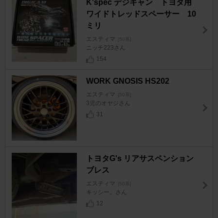
K'spec デジキャン トヨタ用
ワイドトレッドスペーサー 10
ミリ
エスティマ
[50系]
ニッチ223さん
154
WORK GNOSIS HS202
エスティマ
[50系]
3児のオヤジさん
31
トヨタG's リアサスペンション
ブレス
エスティマ
[50系]
キッシー。さん
12