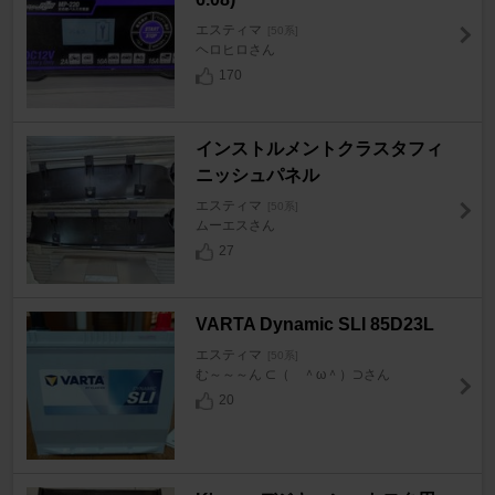
エスティマ
[50系]
ヘロヒロさん
170
インストルメントクラスタフィ
ニッシュパネル
エスティマ
[50系]
ムーエスさん
27
VARTA Dynamic SLI 85D23L
エスティマ
[50系]
む～～～ん ⊂（ ＾ω＾）⊃さん
20