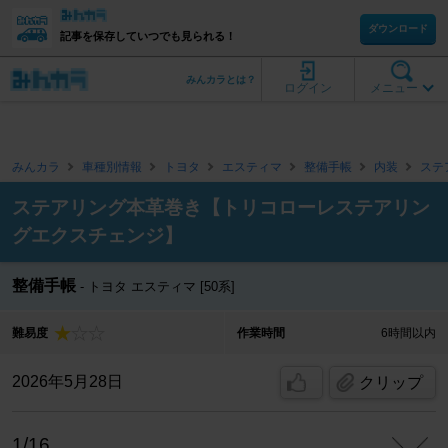
ダウンロード
記事を保存していつでも見られる！
みんカラとは？
ログイン
メニュー
みんカラ
車種別情報
トヨタ
エスティマ
整備手帳
内装
ステ
ステアリング本革巻き【トリコローレステアリン
グエクスチェンジ】
整備手帳
トヨタ エスティマ [50系]
難易度
作業時間
6時間以内
2026年5月28日
クリップ
1/16