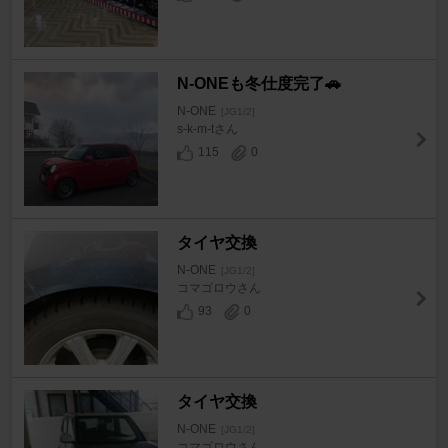
N-ONEも冬仕度完了🚗
N-ONE
[JG1/2]
s-k-m-tさん
115
0
タイヤ交換
N-ONE
[JG1/2]
コマゴロウさん
93
0
タイヤ交換
N-ONE
[JG1/2]
コマゴロウさん