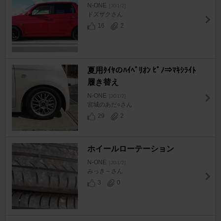
N-ONE
[JG1/2]
ドズザクさん
16
2
夏用ﾀｲﾔのﾊｲﾍﾟﾘｵﾝ ﾋﾟﾉ⇒ﾏｷｼﾗｲﾄ
履き替え
N-ONE
[JG1/2]
宮城のあだ○さん
29
2
ホイールローテーション
N-ONE
[JG1/2]
みっき～さん
3
0