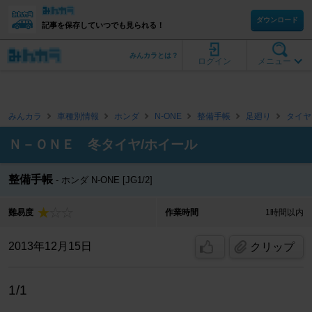
ダウンロード
記事を保存していつでも見られる！
みんカラとは？
ログイン
メニュー
みんカラ
車種別情報
ホンダ
N-ONE
整備手帳
足廻り
タイヤ
Ｎ－ＯＮＥ 冬タイヤ/ホイール
整備手帳
ホンダ N-ONE [JG1/2]
難易度
作業時間
1時間以内
2013年12月15日
クリップ
1/1