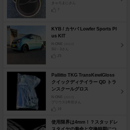
きゃろまにさん
7
KYB / カヤバ Lowfer Sports Pl
us KIT
N-ONE
[JG1/2]
SU－3さん
25
Pallitto TKG TransKewlGloss
クイックディテイラー QD トラ
ンスクールグロス
N-ONE
[JG1/2]
プリウス1年坊さん
16
使用限界は4mm！？スタッドレ
スタイヤの寿命と交換時期につ