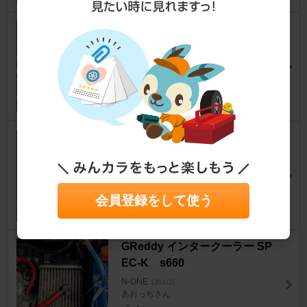
エアコンのフィルター交換
N-ONE
[JG1/2]
かけさんさん
38
スパナマークの消し方
N-ONE
[JG1/2]
も ちさん
64
会員登録をして使う
GReddy インタークーラー SP
EC-K s660
N-ONE
[JG1/2]
あおっちさん