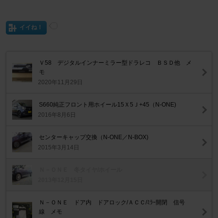
イイね！
Ｖ58 デジタルインナーミラー型ドラレコ ＢＳＤ他 メ
モ
2020年11月29日
S660純正フロント用ホイール15Ｘ5Ｊ+45（N-ONE)
2016年8月6日
センターキャップ交換（N-ONE／N-BOX)
2015年3月14日
Ｎ－ＯＮＥ 冬タイヤ/ホイール
2013年12月15日
Ｎ－ＯＮＥ ドア内 ドアロック/ＡＣＣ/ﾐﾗｰ開閉 信号
線 メモ