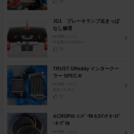
24
JG1 ブレーキランプ点きっぱ
なし修理
N-ONE
[JG1/2]
やる気になればさん
70
TRUST GReddy インタークー
ラー SPEC-K
N-ONE
[JG1/2]
あおっちさん
32
ACROPIX ﾕﾆﾊﾞｰｻﾙ 6.5ｲﾝﾁ ｶｰｽﾋﾟ
ｰｶｰｸﾞﾘﾙ
N-ONE
[JG1/2]