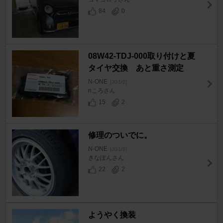
84
0
08W42-TDJ-000取り付けと夏
タイヤ交換 あと重さ測定
N-ONE
[JG1/2]
nころさん
15
2
修理のついでに。
N-ONE
[JG1/2]
きなぽんさん
22
2
ようやく換装