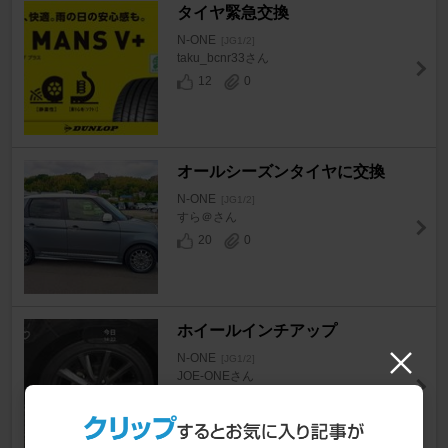
タイヤ緊急交換
N-ONE
[JG1/2]
taku_bcnr33さん
12
0
オールシーズンタイヤに交換
N-ONE
[JG1/2]
すら＠さん
20
0
ホイールインチアップ
N-ONE
[JG1/2]
JOE-ONEさん
7
0