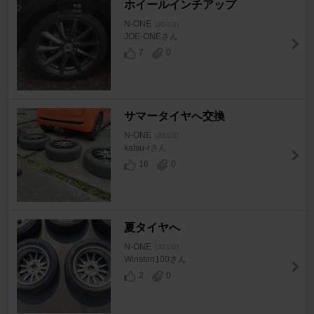
ホイールインチアップ
N-ONE
[JG1/2]
JOE-ONEさん
7
0
サマータイヤへ交換
N-ONE
[JG1/2]
katsu-rさん
16
0
夏タイヤへ
N-ONE
[JG1/2]
Winston100さん
2
0