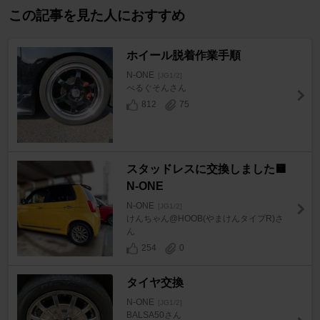
この記事を見た人におすすめ
ホイール脱着作業手順
N-ONE
[JG1/2]
べるぐそんさん
812
75
スタッドレスに交換しました🟨
N-ONE
N-ONE
[JG1/2]
けんちゃん@HOOB(やまけんタイプR)さ
ん
254
0
タイヤ交換
N-ONE
[JG1/2]
BALSA50さん