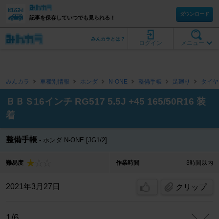
ダウンロード
記事を保存していつでも見られる！
みんカラとは？
ログイン
メニュー
みんカラ
車種別情報
ホンダ
N-ONE
整備手帳
足廻り
タイヤ
ＢＢＳ16インチ RG517 5.5J +45 165/50R16 装
着
整備手帳
ホンダ N-ONE [JG1/2]
難易度
作業時間
3時間以内
2021年3月27日
クリップ
1/6