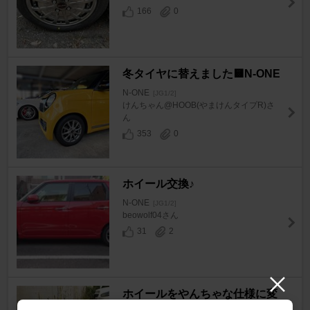
166
0
冬タイヤに替えました🟨N-ONE
N-ONE
[JG1/2]
けんちゃん@HOOB(やまけんタイプR)さ
ん
353
0
ホイール交換♪
N-ONE
[JG1/2]
beowolf04さん
31
2
ホイールをやんちゃな仕様に変