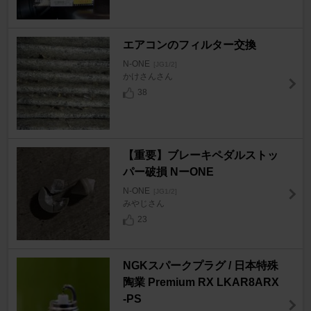
エアコンのフィルター交換
N-ONE
[JG1/2]
かけさんさん
38
【重要】ブレーキペダルストッ
パー破損 NーONE
N-ONE
[JG1/2]
みやじさん
23
NGKスパークプラグ / 日本特殊
陶業 Premium RX LKAR8ARX
-PS