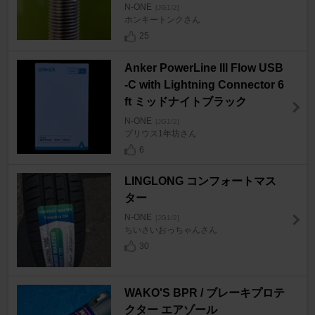
N-ONE
[JG1/2]
ホンキートンクさん
25
Anker PowerLine III Flow USB
-C with Lightning Connector 6
ft ミッドナイトブラック
N-ONE
[JG1/2]
プリウス1年坊さん
6
LINGLONG コンフォートマス
ター
N-ONE
[JG1/2]
ちいさいおっちゃんさん
30
WAKO'S BPR / ブレーキプロテ
クター エアゾール