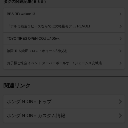
タグの関連記事
( ＢＢＳ )
BBS RF/ wakae13
『アルミ鍛造１ピースならではの軽量モデ .../ REVOLT
TOYO TIRES OPEN COU .../ D5yk
無限 ＲＡ純正フロントホイール/ 神父村
お子様ご来店イベント スーパーボールす .../ ジェームス安城店
関連リンク
ホンダ N-ONE トップ
ホンダ N-ONE カスタム情報