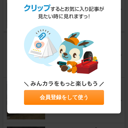
えてみた。
N-ONE
[JG1/2]
マスターｐさん
96
5
ラジアルタイヤの手組
N-ONE
[JG1/2]
△Nっちさん
19
3
現行N-WGN用ホイールキャッ
プ
会員登録をして使う
N-ONE
[JG1/2]
hookchangさん
32
2