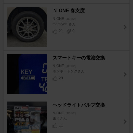
Ｎ-ONE 春支度
N-ONE
[JG1/2]
mamiyoruさん
21
0
スマートキーの電池交換
N-ONE
[JG1/2]
ホンキートンクさん
29
ヘッドライトバルブ交換
N-ONE
[JG1/2]
康えさん
11