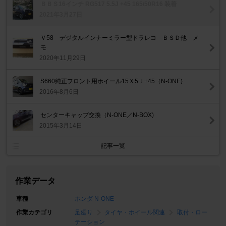
ＢＢＳ16インチ RG517 5.5J +45 165/50R16 装着
2021年3月27日
Ｖ58 デジタルインナーミラー型ドラレコ ＢＳＤ他 メ
モ
2020年11月29日
S660純正フロント用ホイール15Ｘ5Ｊ+45（N-ONE)
2016年8月6日
センターキャップ交換（N-ONE／N-BOX)
2015年3月14日
記事一覧
作業データ
車種
ホンダ N-ONE
作業カテゴリ
足廻り
タイヤ・ホイール関連
取付・ロー
テーション