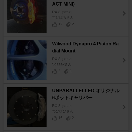
ACT MINI)
RX-8
[SE3P]
すぴはちさん
12
2
Wilwood Dynapro 4 Piston Ra
dial Mount
RX-8
[SE3P]
Sdaaaxさん
2
1
UNPARALLELLED オリジナル
6ポットキャリパー
RX-8
[SE3P]
わびびびさん
16
2