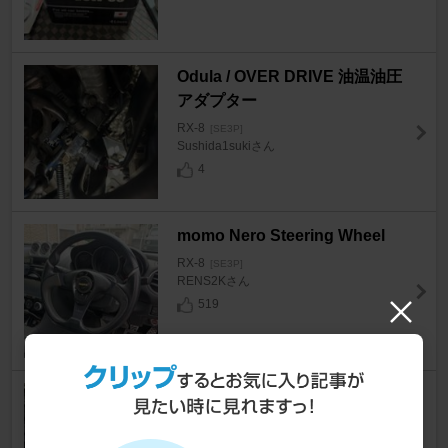
Odula / OVER DRIVE 油温油圧
アダプター
RX-8
[SE3P]
Sushida1sukiさん
4
momo Nero Steering Wheel
RX-8
[SE3P]
RENS2Kさん
519
Odula / OVER DRIVE RS-spec
マフラ ー
RX-8
[SE3P]