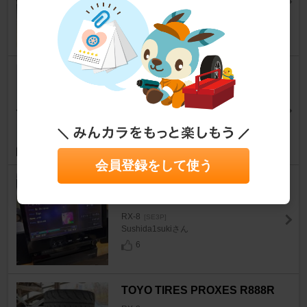
虎狼丸さん
7
マツダ(純正) ヘッドライトユニ
ット
RX-8
[SE3P]
ミッチオさん
7
会員登録をして使う
PIONEER / carrozzeria AVIC-V
H9990
RX-8
[SE3P]
Sushida1sukiさん
6
TOYO TIRES PROXES R888R