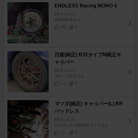
ENDLESS Racing MONO 4
RX-8
[SE3P]
日本車好きさん
20
1
日産(純正) R32タイプM純正キ
ャリパー
RX-8
[SE3P]
スナック王子さん
13
0
マツダ(純正) キャリパー(L),RR
パッドレス
RX-8
[SE3P]
みちのくさん@Sonicエイトさん
11
0