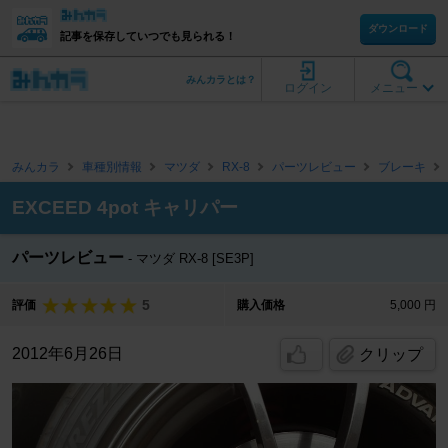
ダウンロード
記事を保存していつでも見られる！
みんカラとは？
ログイン
メニュー
みんカラ
車種別情報
マツダ
RX-8
パーツレビュー
ブレーキ
EXCEED 4pot キャリパー
パーツレビュー
マツダ RX-8 [SE3P]
5
評価
購入価格
5,000 円
2012年6月26日
クリップ