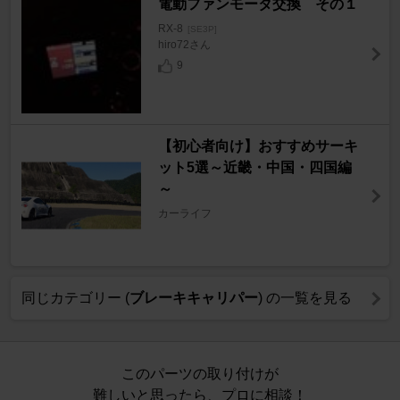
電動ファンモータ交換 その１
RX-8
[SE3P]
hiro72さん
9
【初心者向け】おすすめサーキ
ット5選～近畿・中国・四国編
～
カーライフ
同じカテゴリー (
ブレーキキャリパー
) の一覧を見る
このパーツの取り付けが
難しいと思ったら、プロに相談！