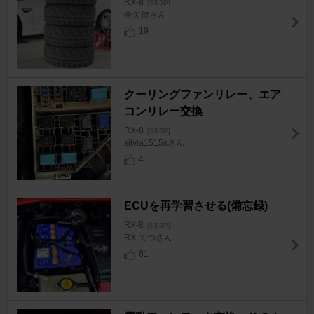
RX-8
[SE3P]
金欠侍さん
19
クーリングファンリレー、エア
コンリレー交換
RX-8
[SE3P]
silvia1515sさん
4
ECUを再学習させる(備忘録)
RX-8
[SE3P]
RX-てつさん
61