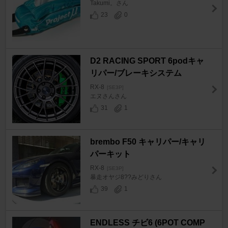
Takumi。さん
23
0
D2 RACING SPORT 6podキャ
リパー/ブレーキシステム
RX-8
[SE3P]
エヌさんさん
31
1
brembo F50 キャリパー/キャリ
パーキット
RX-8
[SE3P]
暴走オヤジ8??みどりさん
39
1
ENDLESS チビ6 (6POT COMP