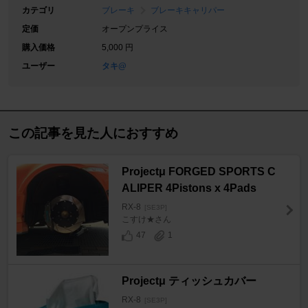
カテゴリ
ブレーキ
ブレーキキャリパー
定価
オープンプライス
購入価格
5,000 円
ユーザー
タキ@
この記事を見た人におすすめ
Projectμ FORGED SPORTS C
ALIPER 4Pistons x 4Pads
RX-8
[SE3P]
こすけ★さん
47
1
Projectμ ティッシュカバー
RX-8
[SE3P]