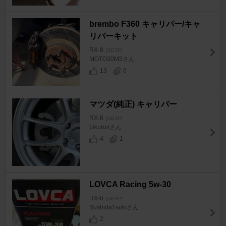
brembo F360 キャリパー/キャ
リパーキット
RX-8
[SE3P]
MOTO30M3さん
13
0
マツダ(純正) キャリパー
RX-8
[SE3P]
pikurusさん
4
1
LOVCA Racing 5w-30
RX-8
[SE3P]
Sushida1sukiさん
2